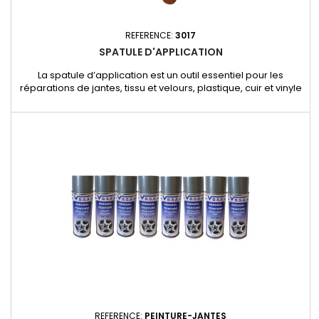
REFERENCE:
3017
SPATULE D'APPLICATION
La spatule d’application est un outil essentiel pour les
réparations de jantes, tissu et velours, plastique, cuir et vinyle
garantissant une application précise et homogène des
produits de réparation. - Forme ergonomique pour une prise
en main facile et un travail soigné.- Idéale pour l’application
de mastics, colles et résines sur divers supports.-...
REFERENCE:
PEINTURE-JANTES