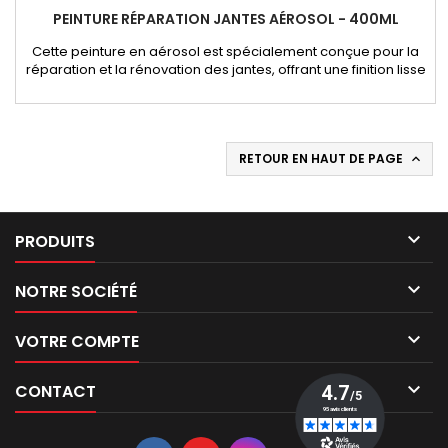
PEINTURE RÉPARATION JANTES AÉROSOL - 400ML
Cette peinture en aérosol est spécialement conçue pour la
réparation et la rénovation des jantes, offrant une finition lisse
et uniforme. - Disponible en différents coloris pour s’adapter
à toutes les teintes de jantes.- Excellente adhérence sur
l’aluminium et autres surfaces métalliques.- Application facile
et séchage rapide pour un rendu professionnel.-...
RETOUR EN HAUT DE PAGE


PRODUITS

NOTRE SOCIÉTÉ

VOTRE COMPTE

CONTACT