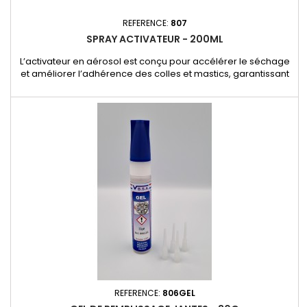
REFERENCE:
807
SPRAY ACTIVATEUR - 200ML
L’activateur en aérosol est conçu pour accélérer le séchage
et améliorer l’adhérence des colles et mastics, garantissant
une réparation rapide et efficace. - Optimise le temps de
séchage, idéal pour les réparations nécessitant une prise
rapide.- Améliore l’adhérence sur divers supports pour un
résultat plus durable.- Facile à appliquer grâce à son format...
REFERENCE:
806GEL