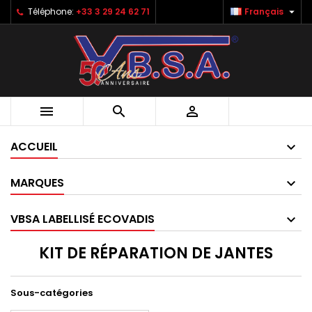

Téléphone:
+33 3 29 24 62 71
Français



ACCUEIL
MARQUES
VBSA LABELLISÉ ECOVADIS
KIT DE RÉPARATION DE JANTES
Sous-catégories