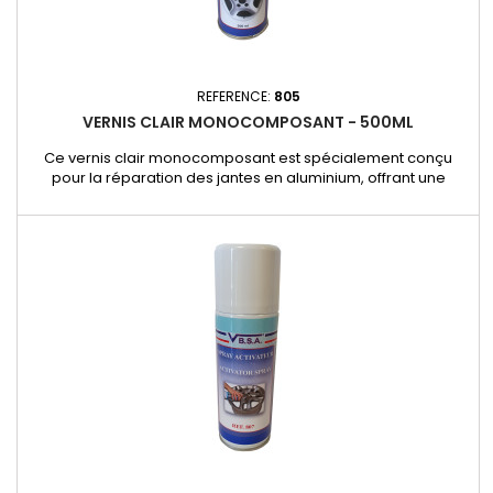
REFERENCE:
805
VERNIS CLAIR MONOCOMPOSANT - 500ML
Ce vernis clair monocomposant est spécialement conçu
pour la réparation des jantes en aluminium, offrant une
protection durable et une finition brillante. - Format 500 ml en
aérosol pour une application facile et uniforme.- Haute
brillance pour sublimer l’aspect des jantes.- Résistant aux
intempéries et aux rayures pour une protection longue durée.