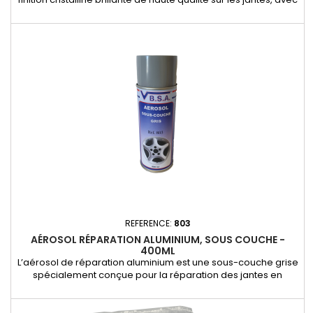
une excellente accumulation du brillant et une durabilité
exceptionnelle. - Véritable laque isocyanate 2K pour une
résistance accrue et une finition durable.- Brillance intense et
uniforme, avec une application facile et un tendu...
REFERENCE:
803
AÉROSOL RÉPARATION ALUMINIUM, SOUS COUCHE -
400ML
L’aérosol de réparation aluminium est une sous-couche grise
spécialement conçue pour la réparation des jantes en
aluminium. - Excellente adhérence sur les surfaces en
aluminium pour une base uniforme.- Facile à appliquer grâce
à son format en aérosol de 400 ml.- Optimise l’accroche du