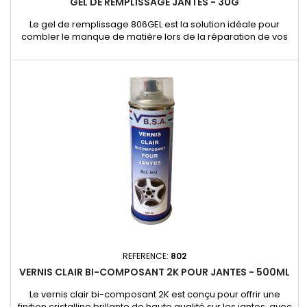
GEL DE REMPLISSAGE JANTES - 30G
Le gel de remplissage 806GEL est la solution idéale pour
combler le manque de matière lors de la réparation de vos
jantes en aluminium. - Formule haute performance assurant
une adhérence optimale sur l’aluminium.- Facile à appliquer
pour restaurer les surfaces abîmées avec précision.- Idéal
pour la réparation des impacts, rayures et éclats.
REFERENCE:
802
VERNIS CLAIR BI-COMPOSANT 2K POUR JANTES - 500ML
Le vernis clair bi-composant 2K est conçu pour offrir une
finition cristalline brillante de haute qualité sur les jantes, avec