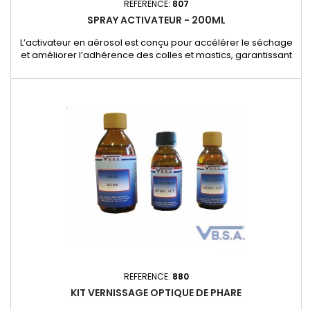
REFERENCE:
807
SPRAY ACTIVATEUR - 200ML
L’activateur en aérosol est conçu pour accélérer le séchage
et améliorer l’adhérence des colles et mastics, garantissant
une réparation rapide et efficace. - Optimise le temps de
séchage, idéal pour les réparations nécessitant une prise
rapide.- Améliore l’adhérence sur divers supports pour un
résultat plus durable.- Facile à appliquer grâce à son format...
REFERENCE:
880
KIT VERNISSAGE OPTIQUE DE PHARE