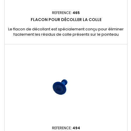
REFERENCE:
465
FLACON POUR DÉCOLLER LA COLLE
Le flacon de décollant est spécialement conçu pour éliminer
facilement les résidus de colle présents sur le pointeau
redresseur et la carrosserie. - Dissout efficacement la colle
sans endommager.- Formule rapide et sans résidus pour un
nettoyage parfait.- Facile à utiliser : appliquez le produit,
laissez agir et retirez la colle en douceur.- Format...
REFERENCE:
494