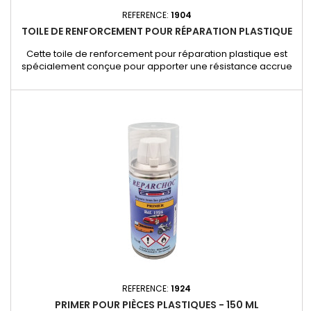
REFERENCE:
1904
TOILE DE RENFORCEMENT POUR RÉPARATION PLASTIQUE
Cette toile de renforcement pour réparation plastique est
spécialement conçue pour apporter une résistance accrue
aux zones réparées de vos pièces plastiques automobiles.
Parfaite pour renforcer et solidifier les réparations, elle
garantit une finition robuste et durable, même sur les
éléments soumis à des contraintes importantes. Applications
: Idéale...
REFERENCE:
1924
PRIMER POUR PIÈCES PLASTIQUES - 150 ML