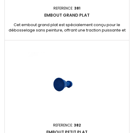
REFERENCE:
381
EMBOUT GRAND PLAT
Cet embout grand plat est spécialement conçu pour le
débosselage sans peinture, offrant une traction puissante et
uniforme sur les bosses larges et peu profondes. Sa large
surface de contact permet une répartition homogène de la
force d’extraction, garantissant une réparation efficace tout
en préservant la peinture d’origine. Caractéristiques et
avantages...
REFERENCE:
382
EMBOUT PETIT PLAT