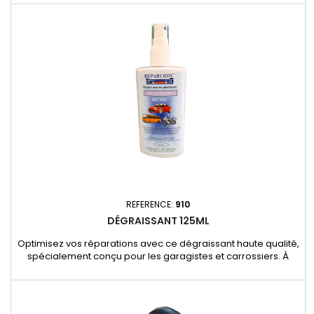
il est parfait pour la réparation des pattes de phares en
plastique et d'autres applications nécessitant un dosage
précis et un mélange homogène. Applications : Réparation
des...
REFERENCE:
910
DÉGRAISSANT 125ML
Optimisez vos réparations avec ce dégraissant haute qualité,
spécialement conçu pour les garagistes et carrossiers. À
base d’eau (sans solvant), il est idéal pour nettoyer
efficacement les pièces en plastique, le cuir, les jantes et bien
d'autres surfaces. Applications : Nettoyage avant réparation
plastique ou peinture. Préparation des surfaces pour...