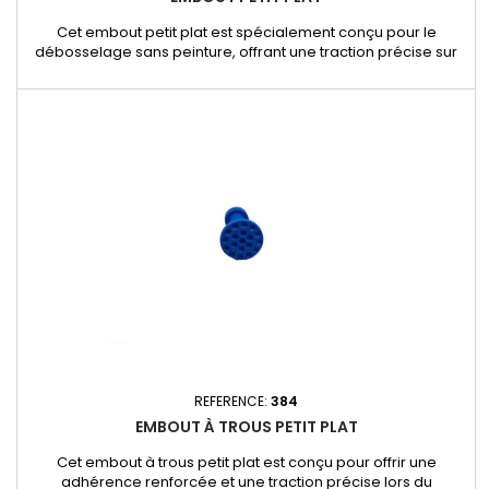
Cet embout petit plat est spécialement conçu pour le
débosselage sans peinture, offrant une traction précise sur
les petites bosses et impacts localisés. Sa forme plate
garantit une répartition homogène de la force, assurant une
réparation efficace tout en préservant la peinture d’origine.
Caractéristiques et avantages : - Forme petite et plate :
Idéale...
REFERENCE:
384
EMBOUT À TROUS PETIT PLAT
Cet embout à trous petit plat est conçu pour offrir une
adhérence renforcée et une traction précise lors du