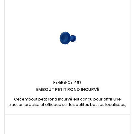
d’extraction pour un résultat précis et sans trace.
Caractéristiques et avantages : - Forme plate et
rectangulaire :...
REFERENCE:
497
EMBOUT PETIT ROND INCURVÉ
Cet embout petit rond incurvé est conçu pour offrir une
traction précise et efficace sur les petites bosses localisées,
tout en respectant la peinture d’origine du véhicule. Sa forme
incurvée permet une adaptation parfaite aux surfaces
arrondies, garantissant une réparation propre et sans trace.
Caractéristiques et avantages : - Forme incurvée et
compacte...