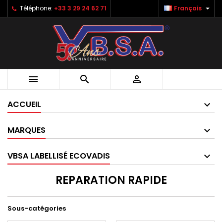

Téléphone:
+33 3 29 24 62 71
Français



ACCUEIL
MARQUES
VBSA LABELLISÉ ECOVADIS
REPARATION RAPIDE
Sous-catégories