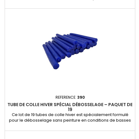
débosselage sans peinture. Grâce à sa surface perforée, il
améliore la fixation de la colle, garantissant une extraction
efficace des petites bosses tout en préservant la peinture
d’origine. Caractéristiques et avantages : - Forme plate avec
trous :...
REFERENCE:
390
TUBE DE COLLE HIVER SPÉCIAL DÉBOSSELAGE – PAQUET DE
19
Ce lot de 19 tubes de colle hiver est spécialement formulé
pour le débosselage sans peinture en conditions de basses
températures. Sa composition unique assure une adhérence
optimale, même par temps froid, garantissant une fixation
efficace des embouts de traction et une extraction précise