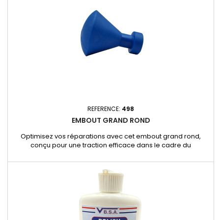
REFERENCE:
498
EMBOUT GRAND ROND
Optimisez vos réparations avec cet embout grand rond,
conçu pour une traction efficace dans le cadre du
débosselage sans peinture. Idéal pour traiter les bosses
larges et peu profondes, il assure une prise solide et
uniforme pour un résultat précis et professionnel.
Caractéristiques et avantages : - Forme grand rond : Parfait
pour les bosses de grande...