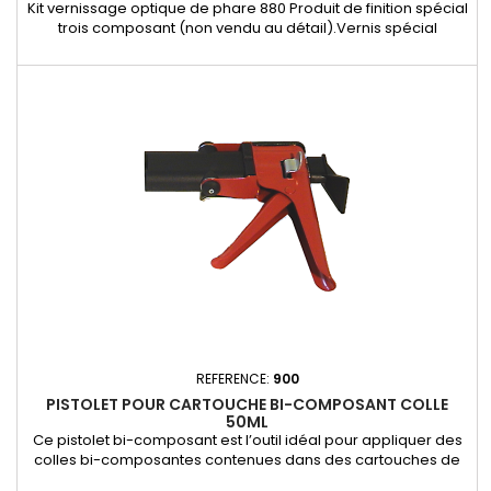
Kit vernissage optique de phare 880 Produit de finition spécial
trois composant (non vendu au détail).Vernis spécial
polycarbonate.Peut être utilisé avec un aérographe. Réf.
Désignations Qtés 866 Vernis - 200ml 1 806ACT Activateur -
100 ml 1 806CAT Catalyseur - 100 ml 1 Ratio de mélange :Vernis
2:110 ml de vernis pour 5ml d’activateur et 5ml...
REFERENCE:
900
PISTOLET POUR CARTOUCHE BI-COMPOSANT COLLE
50ML
Ce pistolet bi-composant est l’outil idéal pour appliquer des
colles bi-composantes contenues dans des cartouches de
50 ml. Spécialement conçu pour les réparations automobiles,