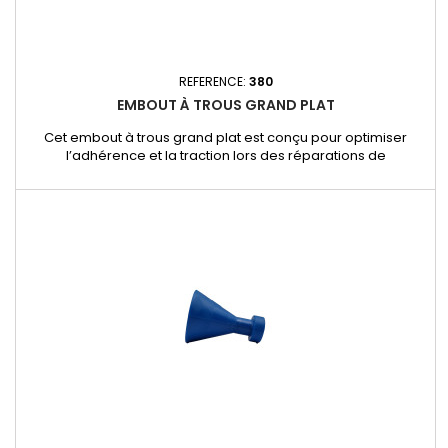
REFERENCE:
380
EMBOUT À TROUS GRAND PLAT
Cet embout à trous grand plat est conçu pour optimiser
l’adhérence et la traction lors des réparations de
débosselage sans peinture. Grâce à sa surface perforée, il
permet une fixation renforcée de la colle, garantissant une
prise solide et une extraction efficace des bosses larges et
peu profondes. Caractéristiques et avantages : - Forme
grand plat avec...