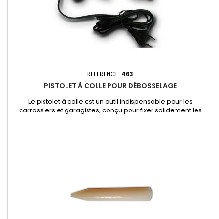
REFERENCE:
463
PISTOLET À COLLE POUR DÉBOSSELAGE
Le pistolet à colle est un outil indispensable pour les
carrossiers et garagistes, conçu pour fixer solidement les
embouts de débosselage et permettre une réparation
efficace des bosses sans endommager la peinture. -
Puissance optimale pour une fusion rapide et homogène de
la colle.- Compatible avec les bâtons de colle pour
débosselage, assurant une...