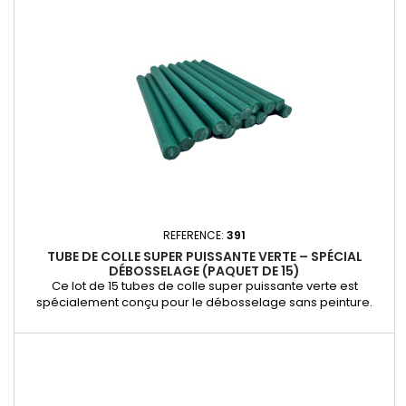
des bosses tout en respectant la peinture d’origine....
REFERENCE:
391
TUBE DE COLLE SUPER PUISSANTE VERTE – SPÉCIAL
DÉBOSSELAGE (PAQUET DE 15)
Ce lot de 15 tubes de colle super puissante verte est
spécialement conçu pour le débosselage sans peinture.
Idéale pour une adhérence optimale sur les véhicules, cette
colle assure une fixation solide des embouts de traction,
facilitant ainsi l’extraction des bosses avec efficacité et
précision. Caractéristiques et avantages : - Formule haute
performance...