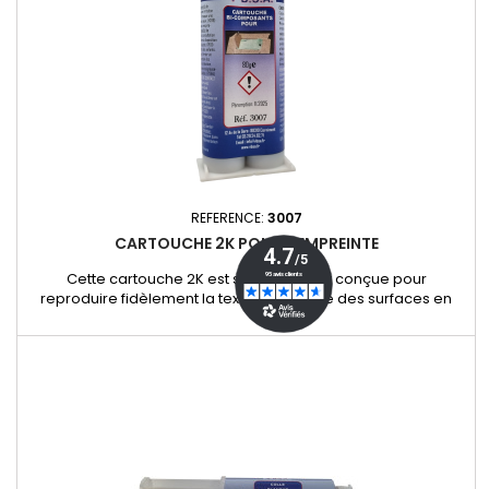
REFERENCE:
3007
CARTOUCHE 2K POUR L'EMPREINTE
Cette cartouche 2K est spécialement conçue pour
reproduire fidèlement la texture d’origine des surfaces en
plastique intérieur, vinyle et cuir lors des réparations. Grâce à
sa formule bi-composant, elle assure une empreinte précise
et durable, permettant de restaurer l’apparence d’origine
sans démarcation visible. Caractéristiques et avantages : -...