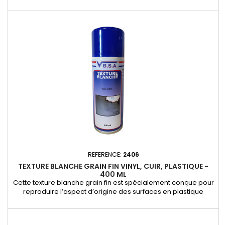
permet d’assurer une meilleure accroche et une durabilité
accrue, évitant tout risque d’écaillage ou de détérioration
prématurée. Caractéristiques et avantages : - Améliore
l’adhérence : Assure une fixation optimale de la peinture sur
vinyle...
REFERENCE:
2406
TEXTURE BLANCHE GRAIN FIN VINYL, CUIR, PLASTIQUE -
400 ML
Cette texture blanche grain fin est spécialement conçue pour
reproduire l’aspect d’origine des surfaces en plastique
intérieur, vinyle et cuir après une réparation. Son grain fin et
homogène permet d’obtenir une finition réaliste et discrète,
idéale pour masquer les imperfections et restaurer