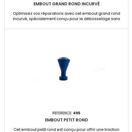
EMBOUT GRAND ROND INCURVÉ
Optimisez vos réparations avec cet embout grand rond
incurvé, spécialement conçu pour le débosselage sans
peinture. Sa forme incurvée permet une traction uniforme et
efficace sur les bosses larges et légèrement marquées,
garantissant un résultat précis sans endommager la peinture.
Caractéristiques et avantages : - Forme incurvée : Idéale
pour épouser la...
REFERENCE:
495
EMBOUT PETIT ROND
Cet embout petit rond est conçu pour offrir une traction