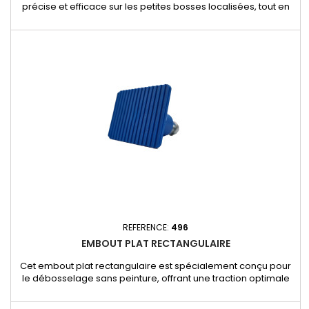
précise et efficace sur les petites bosses localisées, tout en
préservant la peinture d’origine du véhicule. Sa taille
compacte permet une intervention ciblée, idéale pour les
réparations minutieuses et les impacts réduits.
Caractéristiques et avantages : - Forme petit rond : Parfait
pour les bosses...
REFERENCE:
496
EMBOUT PLAT RECTANGULAIRE
Cet embout plat rectangulaire est spécialement conçu pour
le débosselage sans peinture, offrant une traction optimale
sur les bosses allongées et les surfaces étendues. Grâce à
sa forme rectangulaire, il répartit uniformément la force