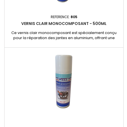
REFERENCE:
805
VERNIS CLAIR MONOCOMPOSANT - 500ML
Ce vernis clair monocomposant est spécialement conçu
pour la réparation des jantes en aluminium, offrant une
protection durable et une finition brillante. - Format 500 ml en
aérosol pour une application facile et uniforme.- Haute
brillance pour sublimer l’aspect des jantes.- Résistant aux
intempéries et aux rayures pour une protection longue durée.