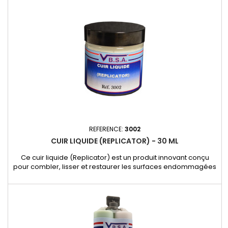
l’esthétique du matériau. Caractéristiques et avantages : -...
REFERENCE:
3002
CUIR LIQUIDE (REPLICATOR) - 30 ML
Ce cuir liquide (Replicator) est un produit innovant conçu
pour combler, lisser et restaurer les surfaces endommagées
en plastique, vinyle et cuir. Idéal pour réparer les fissures,
craquelures et éraflures, il reproduit la souplesse et
l’apparence d’origine du matériau, assurant une finition
discrète et durable. Caractéristiques et avantages : -
Répare...