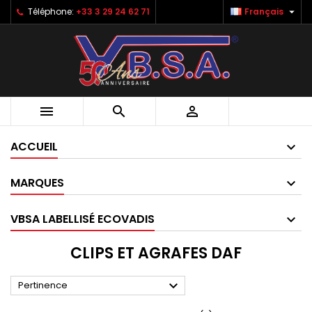

Téléphone:
+33 3 29 24 62 71
Français



ACCUEIL
MARQUES
VBSA LABELLISÉ ECOVADIS
CLIPS ET AGRAFES DAF

Pertinence