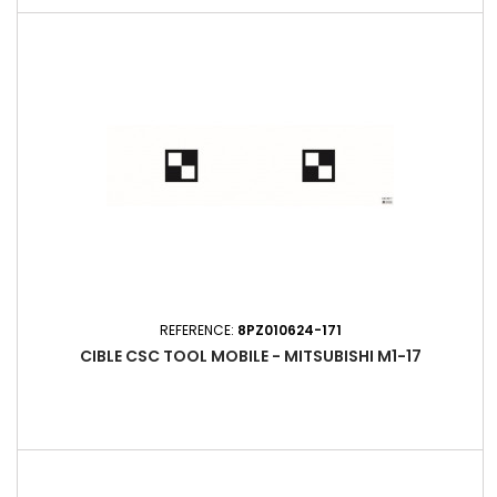
avec le CSC Tool Mobile (réf. 8PD 010 624-001), elle assure un
calibrage statique constructeur des caméras frontales ADAS,
suivant les protocoles Fiat Group Automobiles. Cette cible...
REFERENCE:
8PZ010624-171
CIBLE CSC TOOL MOBILE - MITSUBISHI M1-17