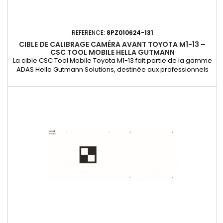
REFERENCE:
8PZ010624-131
CIBLE DE CALIBRAGE CAMÉRA AVANT TOYOTA M1-13 –
CSC TOOL MOBILE HELLA GUTMANN
La cible CSC Tool Mobile Toyota M1-13 fait partie de la gamme
ADAS Hella Gutmann Solutions, destinée aux professionnels
du vitrage et de la réparation automobile. Utilisée avec le
CSC Tool Mobile (ref. 8PD 010 624-001), elle assure une
calibration statique précise des caméras avant montées sur
les véhicules Toyota et Lexus, conformément aux exigences...