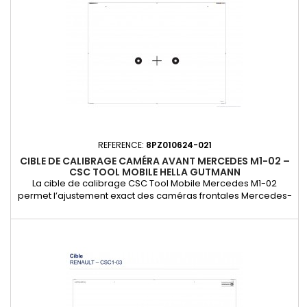
REFERENCE:
8PZ010624-021
CIBLE DE CALIBRAGE CAMÉRA AVANT MERCEDES M1-02 –
CSC TOOL MOBILE HELLA GUTMANN
La cible de calibrage CSC Tool Mobile Mercedes M1-02
permet l’ajustement exact des caméras frontales Mercedes-
Benz, selon les exigences du constructeur. Utilisée avec le
CSC Tool Mobile Hella Gutmann (réf. 8PD 010 624-001), elle
offre une solution professionnelle et mobile pour la
calibration des systèmes d’aide à la conduite (ADAS) tels que
: le...