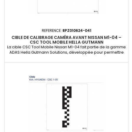
REFERENCE:
8PZ010624-041
CIBLE DE CALIBRAGE CAMÉRA AVANT NISSAN M1-04 –
CSC TOOL MOBILE HELLA GUTMANN
La cible CSC Tool Mobile Nissan M1-04 fait partie de la gamme
ADAS Hella Gutmann Solutions, développée pour permettre
aux ateliers et techniciens mobiles de réaliser le calibrage
constructeur des systèmes de caméras frontales. Utilisée
avec le CSC Tool Mobile (ref. 8PD 010 624-001), elle permet
d’ajuster les capteurs et caméras selon les exigences OEM
des...