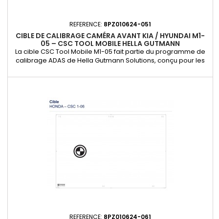
REFERENCE:
8PZ010624-051
CIBLE DE CALIBRAGE CAMÉRA AVANT KIA / HYUNDAI M1-
05 – CSC TOOL MOBILE HELLA GUTMANN
La cible CSC Tool Mobile M1-05 fait partie du programme de
calibrage ADAS de Hella Gutmann Solutions, conçu pour les
professionnels de la réparation et du vitrage automobile.
Utilisée avec le CSC Tool Mobile (réf. 8PD 010 624-001), elle
assure un positionnement et une précision optimale lors du
calibrage constructeur des caméras avant de nombreux...
REFERENCE:
8PZ010624-061