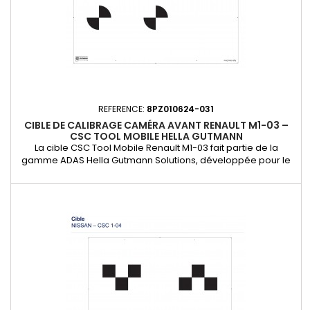
REFERENCE:
8PZ010624-031
CIBLE DE CALIBRAGE CAMÉRA AVANT RENAULT M1-03 –
CSC TOOL MOBILE HELLA GUTMANN
La cible CSC Tool Mobile Renault M1-03 fait partie de la
gamme ADAS Hella Gutmann Solutions, développée pour le
calibrage constructeur des caméras frontales. Utilisée avec
le CSC Tool Mobile (réf. 8PD 010 624-001), elle garantit un
positionnement parfait et une précision maximale lors des
calibrations OEM des systèmes d’aide à la conduite : Assistant
de...