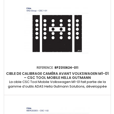
sur une large gamme de véhicules : tourisme, utilitaires,
poids...
REFERENCE:
8PZ010624-011
CIBLE DE CALIBRAGE CAMÉRA AVANT VOLKSWAGEN M1-01
– CSC TOOL MOBILE HELLA GUTMANN
La cible CSC Tool Mobile Volkswagen M1-01 fait partie de la
gamme d’outils ADAS Hella Gutmann Solutions, développée
pour les ateliers mobiles et les professionnels du vitrage
automobile. Elle permet le calibrage constructeur des
caméras frontales installées sur les véhicules du groupe VAG
(Volkswagen, Audi, Seat, Škoda). Conçue pour être utilisée
avec le...