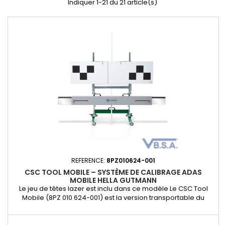
Indiquer 1-21 du 21 article(s)
REFERENCE:
8PZ010624-001
CSC TOOL MOBILE – SYSTÈME DE CALIBRAGE ADAS
MOBILE HELLA GUTMANN
Le jeu de têtes lazer est inclu dans ce modèle Le CSC Tool
Mobile (8PZ 010 624-001) est la version transportable du
célèbre système de calibrage ADAS Hella Gutmann CSC-Tool
SE. Il permet d’effectuer le calibrage statique constructeur
des caméras avant, radars et systèmes d’aide à la conduite