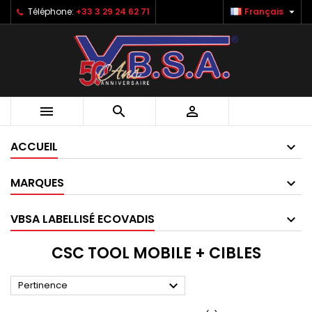

Téléphone:
+33 3 29 24 62 71
Français



ACCUEIL
MARQUES
VBSA LABELLISÉ ECOVADIS
CSC TOOL MOBILE + CIBLES

Pertinence