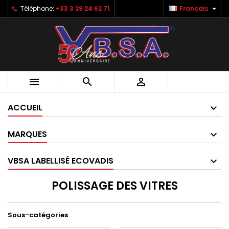

Téléphone:
+33 3 29 24 62 71
Français



ACCUEIL
MARQUES
VBSA LABELLISÉ ECOVADIS
POLISSAGE DES VITRES
Sous-catégories