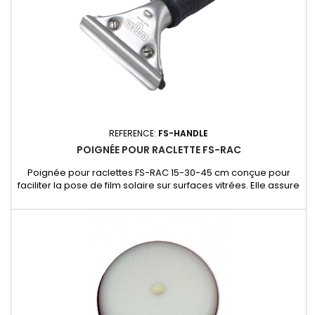
REFERENCE:
FS-HANDLE
POIGNÉE POUR RACLETTE FS-RAC
Poignée pour raclettes FS-RAC 15-30-45 cm conçue pour
faciliter la pose de film solaire sur surfaces vitrées. Elle assure
une prise en main confortable et un contrôle précis lors de
l’application. Adaptable avec le caoutchouc FS-RAC30, elle
garantit un maintien optimal et une efficacité de travail
renforcée.