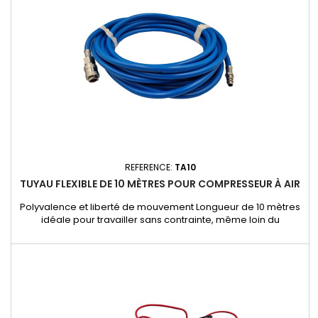
soyez...
REFERENCE:
TA10
TUYAU FLEXIBLE DE 10 MÈTRES POUR COMPRESSEUR À AIR
Polyvalence et liberté de mouvement Longueur de 10 mètres
idéale pour travailler sans contrainte, même loin du
compresseur. Parfait pour une utilisation en atelier, garage,
ou sur chantier. Robustesse et durabilité Conçu avec des
matériaux de haute qualité offrant une excellente résistance
à la pression et à l'usure. Supporte les environnements...