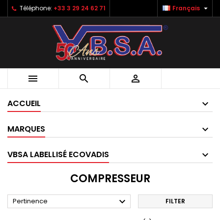

Téléphone:
+33 3 29 24 62 71
Français



ACCUEIL
MARQUES
VBSA LABELLISÉ ECOVADIS
COMPRESSEUR

Pertinence
FILTER