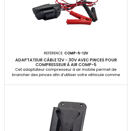
REFERENCE:
COMP-5-12V
ADAPTATEUR CÂBLE 12V - 30V AVEC PINCES POUR
COMPRESSEUR À AIR COMP-5
Cet adaptateur compresseur à air mobile permet de
brancher des pinces afin d’utiliser votre véhicule comme
source d’alimentation. Polyvalence d’alimentation Utilisez la
batterie de votre véhicule comme source d’énergie, même
en l’absence de prise secteur. Idéal pour une utilisation en
déplacement, en cas d'urgence ou sur des chantiers.
Compatibilité...