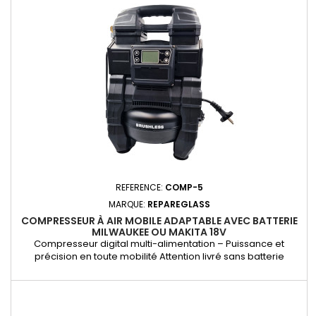
REFERENCE:
COMP-5
MARQUE:
REPAREGLASS
COMPRESSEUR À AIR MOBILE ADAPTABLE AVEC BATTERIE
MILWAUKEE OU MAKITA 18V
Compresseur digital multi-alimentation – Puissance et
précision en toute mobilité Attention livré sans batterie
Offrez-vous la liberté totale avec ce compresseur innovant,
capable de fonctionner avec trois sources d’alimentation :
batteries 18V Milwaukee ou Makita, branchement direct sur
batterie de véhicule 12V à 30V, ou secteur 220V AC. Que vous