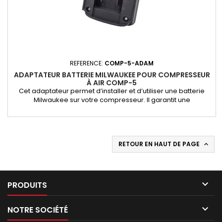
REFERENCE:
COMP-5-ADAM
ADAPTATEUR BATTERIE MILWAUKEE POUR COMPRESSEUR
À AIR COMP-5
Cet adaptateur permet d’installer et d’utiliser une batterie
Milwaukee sur votre compresseur. Il garantit une
compatibilité parfaite avec les batteries Milwaukee pour une
performance optimale. Adaptez votre compresseur à vos
batteries Milwaukee Cet adaptateur vous permet d’utiliser
vos batteries Milwaukee sur votre compresseur en
remplacement de la...
RETOUR EN HAUT DE PAGE


PRODUITS

NOTRE SOCIÉTÉ