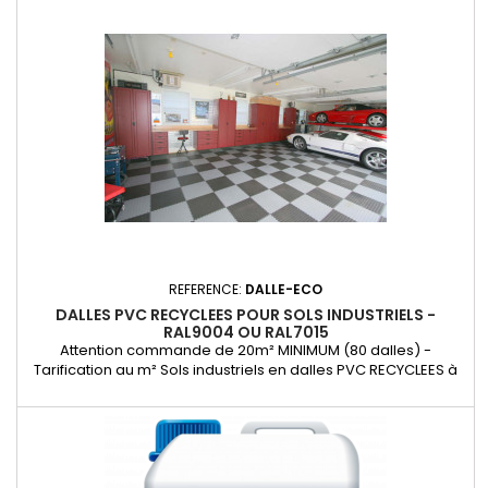
l’usure- Excellente résistance aux produits chimiques-
Capacité de charge...
REFERENCE:
DALLE-ECO
DALLES PVC RECYCLEES POUR SOLS INDUSTRIELS -
RAL9004 OU RAL7015
Attention commande de 20m² MINIMUM (80 dalles) -
Tarification au m² Sols industriels en dalles PVC RECYCLEES à
emboîtement. Les avantages:- Pose simple et rapide même
par dessus l’ancien sol sans être obligé de l’enlever.-
Immédiatement prête à l’emploi sans aucun pré-traitement-
Un maximum de durabilité et de résistance à l’usure-
Excellente résistance...