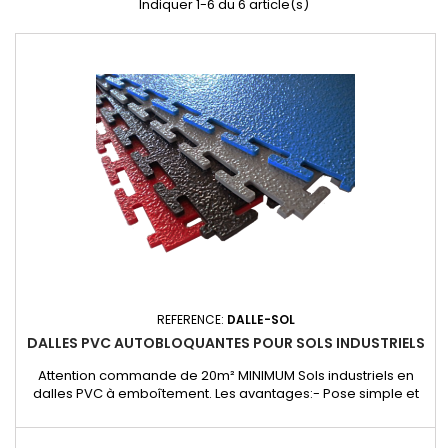
Indiquer 1-6 du 6 article(s)
REFERENCE:
DALLE-SOL
DALLES PVC AUTOBLOQUANTES POUR SOLS INDUSTRIELS
Attention commande de 20m² MINIMUM Sols industriels en
dalles PVC à emboîtement. Les avantages:- Pose simple et
rapide même par dessus l’ancien sol sans être obligé de
l’enlever.- Immédiatement prête à l’emploi sans aucun pré-
traitement- Un maximum de durabilité et de résistance à