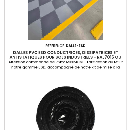
REFERENCE:
DALLE-ESD
DALLES PVC ESD CONDUCTRICES, DISSIPATRICES ET
ANTISTATIQUES POUR SOLS INDUSTRIELS - RAL7015 OU
RAL7045
Attention commande de 75m² MINIMUM - Tarification au M² Et
notre gamme ESD, accompagné de notre kit de mise à la
terre et de nos rubans, est une solution parfaite de
revêtement de sol à partir de dalles pvc antistatiques
conductrices et dissipatrices. (Garage, carrosserie, atelier de
réparations) Avec son installation facile, sa longévité
exceptionnelle...