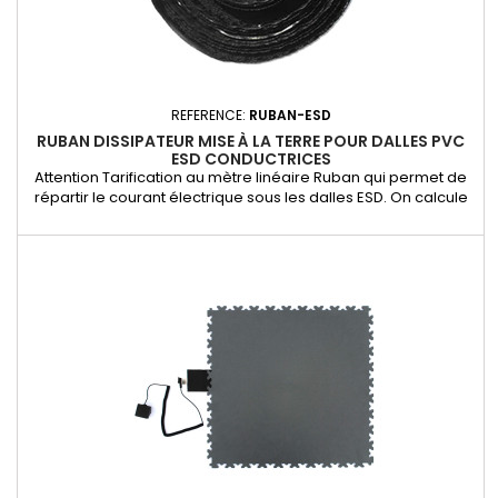
REFERENCE:
RUBAN-ESD
RUBAN DISSIPATEUR MISE À LA TERRE POUR DALLES PVC
ESD CONDUCTRICES
Attention Tarification au mètre linéaire Ruban qui permet de
répartir le courant électrique sous les dalles ESD. On calcule
2,5 mètres linéaires pour 1 m² de dalles ESD. Par exemple :
pour une surface de 75 m² de dalles, on a besoin de 188 ML +3
kits de mise à la terre Ref.KITTERRE-ESD