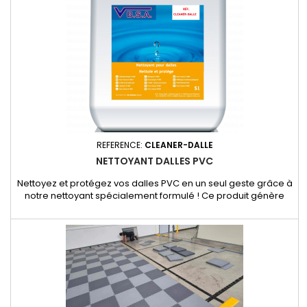
REFERENCE:
CLEANER-DALLE
NETTOYANT DALLES PVC
Nettoyez et protégez vos dalles PVC en un seul geste grâce à
notre nettoyant spécialement formulé ! Ce produit génère
une pellicule d'entretien satinée avec un effet antidérapant,
pour un sol à la fois propre et sécurisé. Dilution : 50 ml de
nettoyant dans 10 litres d'eau Utilisation : avec un balai et une
serpillère Quantité : 5 L