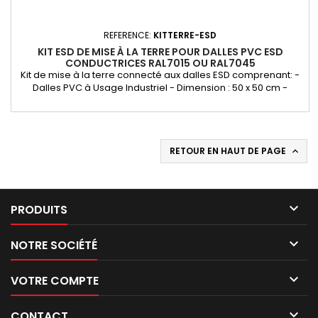
REFERENCE:
KITTERRE-ESD
KIT ESD DE MISE À LA TERRE POUR DALLES PVC ESD
CONDUCTRICES RAL7015 OU RAL7045
Kit de mise à la terre connecté aux dalles ESD comprenant: -
Dalles PVC à Usage Industriel - Dimension : 50 x 50 cm -
Épaisseur : 4 ou 7 mm - Surface Lisse - Fiche avec câble de
connexion et rivet - Élément de mise à la terre métallique en
forme de L - Ruban adhésif CU (utilisé pour coller l'élément de
mise à la terre au ruban dissipateur ESD) Il vous...
RETOUR EN HAUT DE PAGE


PRODUITS

NOTRE SOCIÉTÉ

VOTRE COMPTE

CONTACT