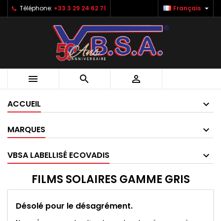

Téléphone:
+33 3 29 24 62 71
Français



ACCUEIL
MARQUES
VBSA LABELLISÉ ECOVADIS
FILMS SOLAIRES GAMME GRIS
Désolé pour le désagrément.