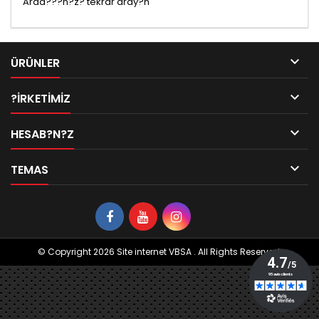
Arad???n?z? tekrar aray?n

ÜRÜNLER

?IRKETIMIZ

HESAB?N?Z

TEMAS
© Copyright 2026 Site internet VBSA . All Rights Reserved.