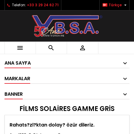

Telefon:
+33 3 29 24 62 71
Türkçe



ANA SAYFA
MARKALAR
BANNER
FILMS SOLAIRES GAMME GRIS
Rahats?zl?ktan dolay? özür dileriz.