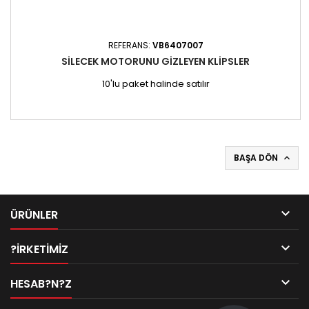
REFERANS:
VB6407007
SILECEK MOTORUNU GIZLEYEN KLIPSLER
10'lu paket halinde satılır
BAŞA DÖN


ÜRÜNLER

?IRKETIMIZ

HESAB?N?Z