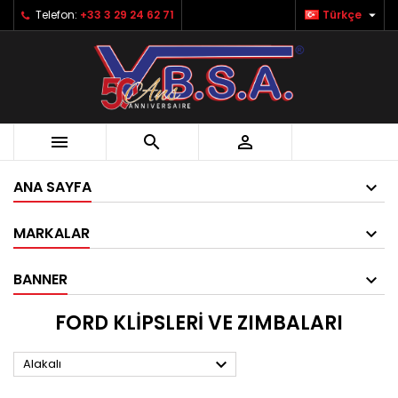

Telefon:
+33 3 29 24 62 71
Türkçe



ANA SAYFA
MARKALAR
BANNER
FORD KLIPSLERI VE ZIMBALARI

Alakalı