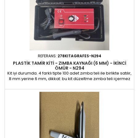
REFERANS:
278KITAGRAFES-N294
PLASTIK TAMIR KITI - ZIMBA KAYNAĞI (6 MM) - IKINCI
ÖMÜR - N294
Kit iyi durumda. 4 farklı tipte 100 adet zımba teli ile birlikte satılır,
8 mm yerine 6 mm, dikkat: bu kit düzeltme zımba teli içermez
Sadece fotoğraflarda görülen estetik kusurlar mevcuttur - 1
adet mevcuttur 2. ömür garantisi: 6 ay Zımba kaynaklı plastik
onarım kiti, karmaşık çatlaklara sahip olanlar da dahil olmak
üzere her tür plastiğin etkili bir...