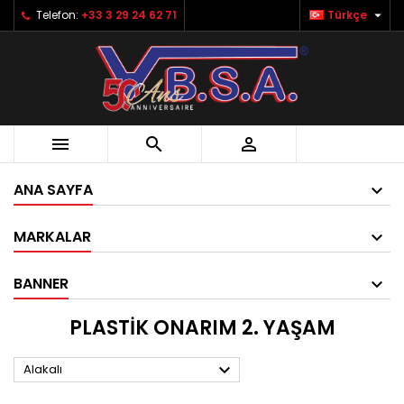

Telefon:
+33 3 29 24 62 71
Türkçe



ANA SAYFA
MARKALAR
BANNER
PLASTİK ONARIM 2. YAŞAM

Alakalı