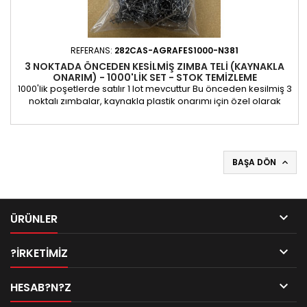
REFERANS:
282CAS-AGRAFES1000-N381
3 NOKTADA ÖNCEDEN KESILMIŞ ZIMBA TELI (KAYNAKLA
ONARIM) - 1000'LIK SET - STOK TEMIZLEME
1000'lik poşetlerde satılır 1 lot mevcuttur Bu önceden kesilmiş 3
noktalı zımbalar, kaynakla plastik onarımı için özel olarak
tasarlanmıştır. Yenilikçi tasarımları, sonlandırma aşamasını
basitleştirerek profesyonellerin işini kolaylaştırır: kaynaktan
sonra pense kullanarak fazla tırnakları kırmanız yeterlidir.
Uygulamalar : Tamponlar, gösterge panelleri...
BAŞA DÖN


ÜRÜNLER

?IRKETIMIZ

HESAB?N?Z