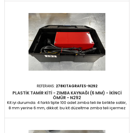
REFERANS:
278KITAGRAFES-N292
PLASTIK TAMIR KITI - ZIMBA KAYNAĞI (6 MM) - IKINCI
ÖMÜR - N292
Kit iyi durumda. 4 farklı tipte 100 adet zımba teli ile birlikte satılır,
8 mm yerine 6 mm, dikkat: bu kit düzeltme zımba teli içermez
Sadece fotoğraflarda görülen estetik kusurlar mevcuttur - 1
adet mevcuttur 2. ömür garantisi: 6 ay Zımba kaynaklı plastik
onarım kiti, karmaşık çatlaklara sahip olanlar da dahil olmak
üzere her tür plastiğin etkili bir...