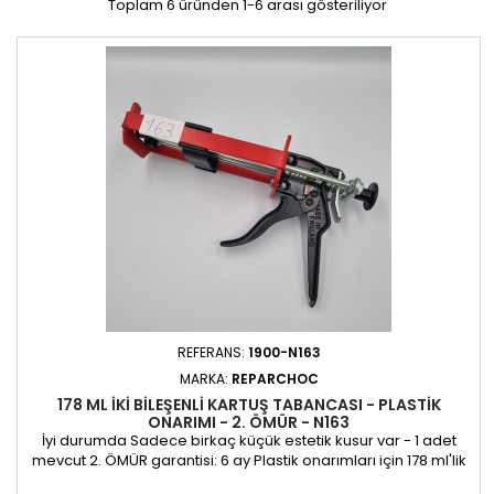
Toplam 6 üründen 1-6 arası gösteriliyor
REFERANS:
1900-N163
MARKA:
REPARCHOC
178 ML IKI BILEŞENLI KARTUŞ TABANCASI - PLASTIK
ONARIMI - 2. ÖMÜR - N163
İyi durumda Sadece birkaç küçük estetik kusur var - 1 adet
mevcut 2. ÖMÜR garantisi: 6 ay Plastik onarımları için 178 ml'lik
iki bileşenli kartuş tabancası.