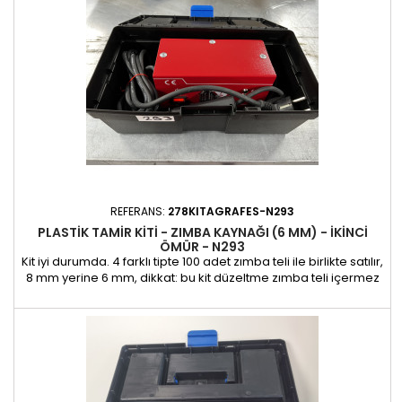
REFERANS:
278KITAGRAFES-N293
PLASTIK TAMIR KITI - ZIMBA KAYNAĞI (6 MM) - IKINCI
ÖMÜR - N293
Kit iyi durumda. 4 farklı tipte 100 adet zımba teli ile birlikte satılır,
8 mm yerine 6 mm, dikkat: bu kit düzeltme zımba teli içermez
Sadece fotoğraflarda görülen estetik kusurlar mevcuttur - 1
adet mevcuttur 2. ömür garantisi: 6 ay Zımba kaynaklı plastik
onarım kiti, karmaşık çatlaklara sahip olanlar da dahil olmak
üzere her tür plastiğin etkili bir...