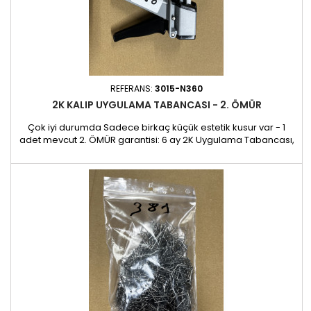
REFERANS:
3015-N360
2K KALIP UYGULAMA TABANCASI - 2. ÖMÜR
Çok iyi durumda Sadece birkaç küçük estetik kusur var - 1
adet mevcut 2. ÖMÜR garantisi: 6 ay 2K Uygulama Tabancası,
iki bileşenli (2K) yapıştırıcıyı doğru bir şekilde uygulamak ve
plastik, deri ve vinil yüzeylerde aslına uygun baskılar yapmak
için temel araçtır. Onarım ve restorasyon için ideal olan bu
alet, hassas ve uzun ömürlü bir son kat için...