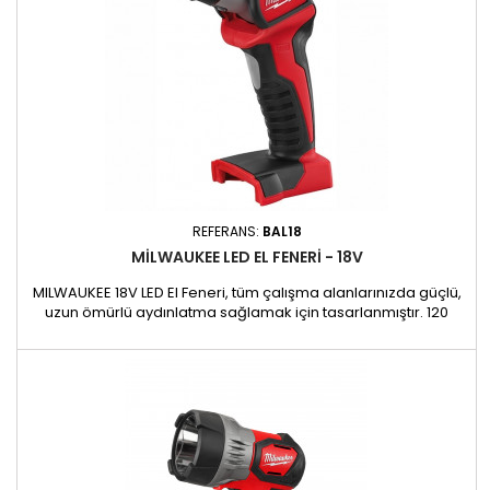
REFERANS:
BAL18
MILWAUKEE LED EL FENERI - 18V
MILWAUKEE 18V LED El Feneri, tüm çalışma alanlarınızda güçlü,
uzun ömürlü aydınlatma sağlamak için tasarlanmıştır. 120
lümen ile geleneksel aydınlatmadan 2 kat daha parlaktır ve
karanlık alanlarda bile optimum görünürlüğü garanti eder.
Yeni LED teknolojisi sayesinde enerji tüketimini azaltırken daha
fazla özerklik sunar. Teknik Özellikler: - Işık çıkışı:...