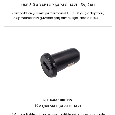
USB 3.0 ADAPTÖR ŞARJ CIHAZI - 5V, 2AH
Kompakt ve yüksek performanslı USB 3.0 güç adaptörü,
ekipmanlarınızı güvenle şarj etmek için idealdir. 1048-
CABLEUSB kablosuyla uyumlu olan bu adaptör, aşağıdaki
cihazları çalıştırmak için mükemmeldir: 818 ön cam ısıtıcı 1048
UV LED lamba LAMPE-3 LAMPE-F baş lambası
REFERANS:
818-12V
12V ÇAKMAK ŞARJ CIHAZI
12V cigar lighter charger compatible with charging cable