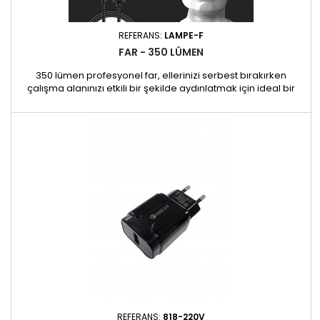
REFERANS:
LAMPE-F
FAR - 350 LÜMEN
350 lümen profesyonel far, ellerinizi serbest bırakırken
çalışma alanınızı etkili bir şekilde aydınlatmak için ideal bir
araçtır. Tüm durumlara uyum sağlayacak şekilde tasarlanan
bu ürün, 4 aydınlatma seviyesine sahiptir ve merkezi LED ışığı
ve entegre LED kafa bandı sayesinde çeşitli şekillerde
kullanılabilir. Özellikler: - Işık çıkışı: optimum...
REFERANS:
818-220V