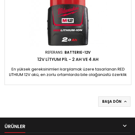
REFERANS:
BATTERIE-12V
12V LITYUM PIL - 2 AH VE 4 AH
En yüksek gereksinimleri karşılamak üzere tasarlanan RED
LITHIUM 12V akü, en zorlu ortamlarda bile olağanüstü özerklik
ve sürekli güç sağlar. Gelişmiş lityum iyon teknolojisi
sayesinde, -18 °C'ye kadar olan aşırı soğuk hava koşulları
dahil olmak üzere her türlü hava koşulunda optimum
performans sunar. Sağlam tasarımı, tüm şantiyelerinizde
güvenilir...
BAŞA DÖN


ÜRÜNLER