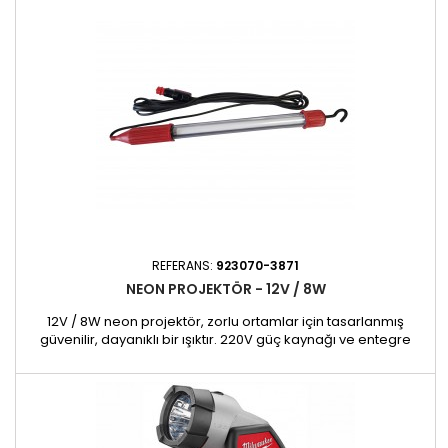
aydınlatma: Etkili aydınlatma için mini 10W LED spot...
REFERANS:
923070-3871
NEON PROJEKTÖR - 12V / 8W
12V / 8W neon projektör, zorlu ortamlar için tasarlanmış
güvenilir, dayanıklı bir ışıktır. 220V güç kaynağı ve entegre
elektronik devresi ile istikrarlı, verimli aydınlatma sağlar.
Özellikler ✔ Güçlü aydınlatma: Optimum görünürlük için 8W
neon lamba. ✔ Sağlam malzemeler: Daha fazla dayanıklılık
için neopren sap ve polikarbonat koruma ✔ Yağa dayanıklı:...