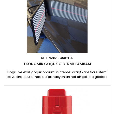
REFERANS:
BOS8-LED
EKONOMIK GÖÇÜK GIDERME LAMBASI
Doğru ve etkili göçük onarımı içintemel araç! Yansıtıcı sistemi
sayesinde bu lamba deformasyonları net bir şekilde gösterir
ve operatöre mükemmel göçük giderme için hassas bir
kılavuz sağlar. - Optimum görünürlük için güçlü LED
aydınlatma. - USB güç kaynağı - 5V giriş voltajı, birçok güç
kaynağı ile uyumludur. - Esnek ve rahat kullanım için 1,5
metre...