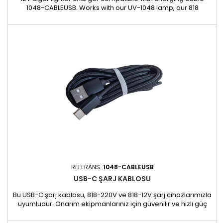
1048-CABLEUSB. Works with our UV-1048 lamp, our 818
windshield heater, our LAMPE-3 and our LAMPE-F headlamp.
REFERANS:
1048-CABLEUSB
USB-C ŞARJ KABLOSU
Bu USB-C şarj kablosu, 818-220V ve 818-12V şarj cihazlarımızla
uyumludur. Onarım ekipmanlarınız için güvenilir ve hızlı güç
sağlamak üzere özel olarak tasarlanmıştır. Aşağıdaki
cihazlarla kullanılabilir: 818 ön cam ısıtıcı 1048 LED UV lamba