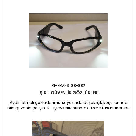
LAMPE-3 LAMPE-F kafa lambası
REFERANS:
SB-887
IŞIKLI GÜVENLIK GÖZLÜKLERI
Aydınlatmalı gözlüklerimiz sayesinde düşük ışık koşullarında
bile güvenle çalışın. İkili işlevsellik sunmak üzere tasarlanan bu
gözlükler, gözlerinizi kıymık, toz ve sıçramalara karşı etkili bir
şekilde korurken, şakakların her iki tarafında güçlü, gizli LED
aydınlatma içerir. Aydınlatmanın yetersiz olduğu ortamlar için
ideal olan bu gözlükler net,...