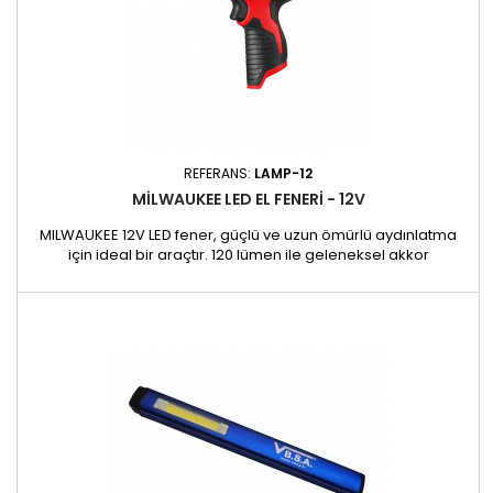
REFERANS:
LAMP-12
MILWAUKEE LED EL FENERI - 12V
MILWAUKEE 12V LED fener, güçlü ve uzun ömürlü aydınlatma
için ideal bir araçtır. 120 lümen ile geleneksel akkor
ampullerden 2 kat daha parlak ve daha beyazdır, optimum
görünürlük sunar. Uzatılmış pil ömrü, daha az ısı yayarken şarj
başına iki kat daha uzun süre kullanabileceğiniz anlamına
gelir. Özellikler: - Güçlü, parlak ışık: 120 lümen, akkor...