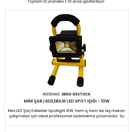
Toplam 12 üründen 1-12 arası gösteriliyor
REFERANS:
2650-DESTOCK
MINI ŞARJ EDILEBILIR LED SPOT IŞIĞI - 10W
Mini LED Şarj Edilebilir Spotlight 10W, hem iç hem de dış mekan
çalışmaları için ideal profesyonel aydınlatma çözümüdür. Su
geçirmez, yönlü ve taşıması kolay olan bu ürün, tüm çalışma
alanlarınız ve operasyonlarınız için yüksek performanslı, çok
yönlü bir aydınlatma çözümü sunar. Özellikler - Güçlü