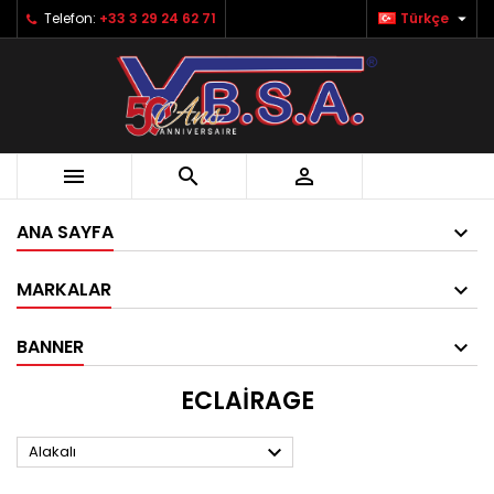

Telefon:
+33 3 29 24 62 71
Türkçe



ANA SAYFA
MARKALAR
BANNER
ECLAIRAGE

Alakalı