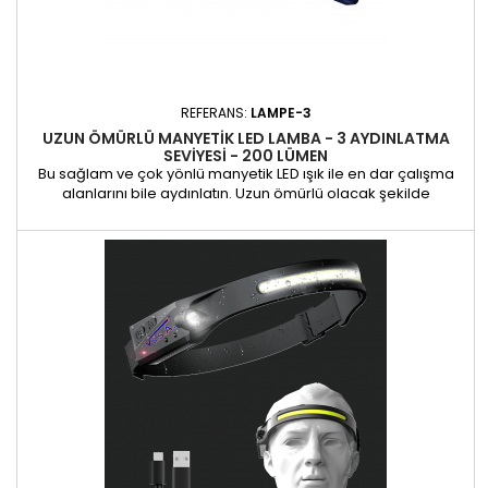
REFERANS:
LAMPE-3
UZUN ÖMÜRLÜ MANYETIK LED LAMBA - 3 AYDINLATMA
SEVIYESI - 200 LÜMEN
Bu sağlam ve çok yönlü manyetik LED ışık ile en dar çalışma
alanlarını bile aydınlatın. Uzun ömürlü olacak şekilde
tasarlanan bu ürün, profesyonellerin ihtiyaçlarını karşılamak
için güçlü ve ayarlanabilir parlaklık sunar. Teknik özellikler:
Özerklik: 3 saat. Lümen: 200. Şarj: USB-C.