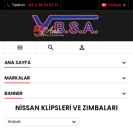

Telefon:
+33 3 29 24 62 71
Türkçe



ANA SAYFA
MARKALAR
BANNER
NISSAN KLIPSLERI VE ZIMBALARI

Alakalı