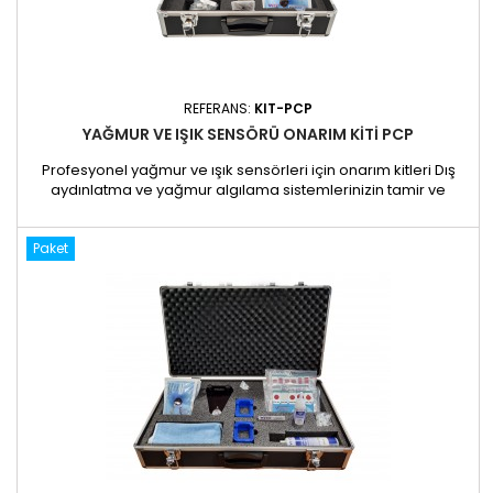
REFERANS:
KIT-PCP
YAĞMUR VE IŞIK SENSÖRÜ ONARIM KITI PCP
Profesyonel yağmur ve ışık sensörleri için onarım kitleri Dış
aydınlatma ve yağmur algılama sistemlerinizin tamir ve
bakımı için idealdir. BİLEŞİM :1 adet plastik kutu: REF-4581
aktivatör Ref. ACT-KPRŞırıngada 2 jel Ref. REG-CAPLUIE1 paket
Paket
karıştırma nozulu (x10) Ref. BUSE-REG1 mikrofiber REF-
CHAMBYapışkan pedler (x 5) REF-KPL-198Yapışkan pedler (x
5)...