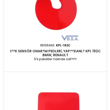
REFERANS:
KPL-192C
I??K SENSÖR ONAR?M PEDLERI, YAP??KANL? KPL 192C
BMW, RENAULT
5'li paketler halinde sat?l?r