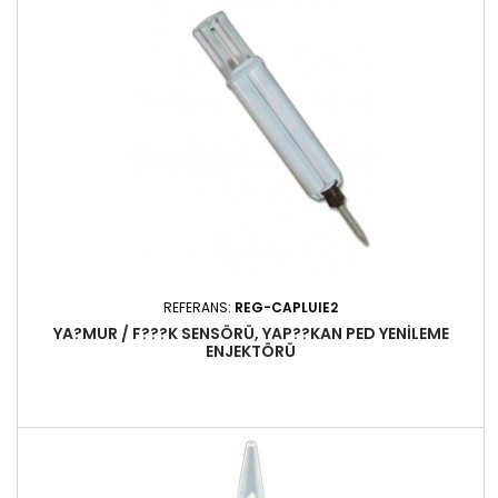
REFERANS:
REG-CAPLUIE2
YA?MUR / F???K SENSÖRÜ, YAP??KAN PED YENILEME
ENJEKTÖRÜ