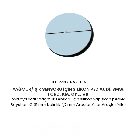
REFERANS:
PAS-165
YAĞMUR/IŞIK SENSÖRÜ IÇIN SILIKON PED AUDI, BMW,
FORD, KIA, OPEL VB.
Ayrı ayrı satılır Yağmur sensörü için silikon yapışkan pedler
Boyutlar : Ø 31 mm Kalınlık: 1,7 mm Araçlar Yıllar Araçlar Yıllar
AUDI Q7 15- FORD B-Max 12- AUDI R8 15- FORD F-150 Pickup 15-
AUDI TT Cabrio1 15- FORD Fiesta VII 08- AUDI TT Cpé. 14 FORD
Galaxy III 15- BMW 1er Serie F20/F21/F22 11- FORD Mondeo V 14-
BMW 2er Serie F45...