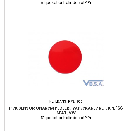
5'li paketler halinde sat?l?r
REFERANS:
KPL-166
I??K SENSÖR ONAR?M PEDLERI, YAP??KANL? RÉF. KPL 166
SEAT, VW
5'li paketler halinde sat?l?r