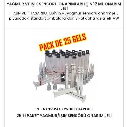
YAĞMUR VE IŞIK SENSÖRÜ ONARIMLARI IÇIN 12 ML ONARIM
JELI
+ ALIN VE + TASARRUF EDİN 12ML yağmur sensörü onarım jeli,
piyasadaki standart ambalajlardan 3 kat daha fazla jel! VW
ve Mercedes gibi bazı araç markalarında, ön cam
değiştirildiğinde yağmur sensörü tekrar kullanılamaz ve bu
nedenle değiştirilmesi gerekir. İki bileşenli silikon jel, yuvarlak
ve köşeli yağmur ve ışık sensörlerinin yeniden kullanılmasını...
REFERANS:
PACK25-REGCAPLUIE
25'LI PAKET YAĞMUR/IŞIK SENSÖRÜ ONARIM JELI