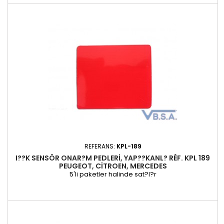
REFERANS:
KPL-189
I??K SENSÖR ONAR?M PEDLERI, YAP??KANL? RÉF. KPL 189
PEUGEOT, CITROEN, MERCEDES
5'li paketler halinde sat?l?r