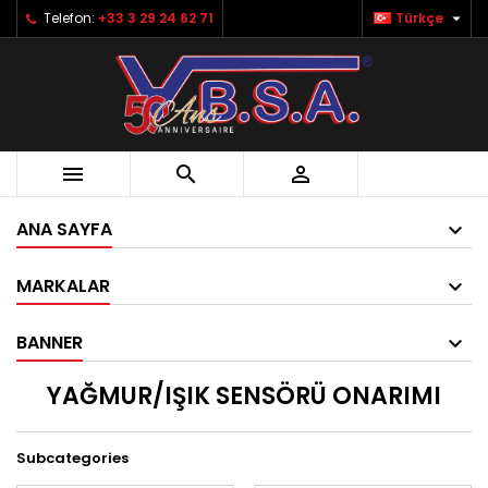

Telefon:
+33 3 29 24 62 71
Türkçe



ANA SAYFA
MARKALAR
BANNER
YAĞMUR/IŞIK SENSÖRÜ ONARIMI
Subcategories