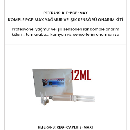
REFERANS:
KIT-PCP-MAX
KOMPLE PCP MAX YAĞMUR VE IŞIK SENSÖRÜ ONARIM KITI
Profesyonel yağmur ve ışık sensörleri için komple onarım
kitleri.... tüm araba.... kamyon vb. sensörlerini onarmanıza
olanak sağlar. Dış aydınlatma ve yağmur algılama
sistemlerinizin bakımı ve onarımı için idealdir. BİLEŞİM :1 ısıtma
kutusu REF-COF-REG1 aktivatör Ref. ACT-KPRŞırınga içinde 2 jel
Ref. REG-CAPLUIE-MAXIŞırınga içinde 1 jel Ref. REG-CAPLUIE21...
REFERANS:
REG-CAPLUIE-MAXI