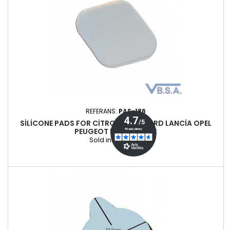
REFERANS:
PAS-186
SILICONE PADS FOR CITROËN FIAT FORD LANCIA OPEL
PEUGEOT RENAULT ETC
Sold individually