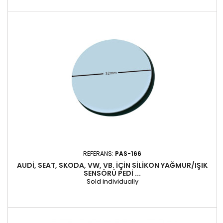
REFERANS:
PAS-166
AUDI, SEAT, SKODA, VW, VB. IÇIN SILIKON YAĞMUR/IŞIK
SENSÖRÜ PEDI ...
Sold individually