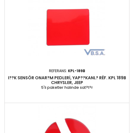
REFERANS:
KPL-189B
I??K SENSÖR ONAR?M PEDLERI, YAP??KANL? RÉF. KPL 189B
CHRYSLER, JEEP
5'li paketler halinde sat?l?r