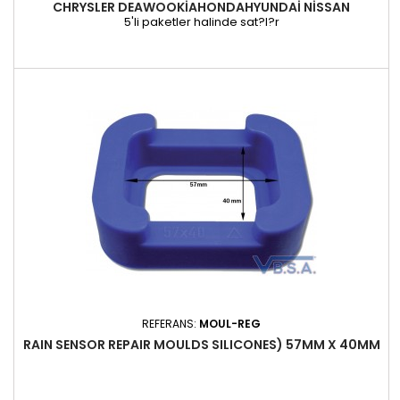
CHRYSLER DEAWOOKIAHONDAHYUNDAI NISSAN
5'li paketler halinde sat?l?r
REFERANS:
MOUL-REG
RAIN SENSOR REPAIR MOULDS SILICONES) 57MM X 40MM