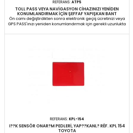
REFERANS:
ATP5
TOLL PASS VEYA NAVIGASYON CIHAZINIZI YENIDEN
KONUMLANDIRMAK IÇIN ŞEFFAF YAPIŞKAN BANT
Ön camı değiştirdikten sonra elektronik geçiş ücretinizi veya
GPS PASS'ınızı yeniden konumlandırmak için gerekli uzunlukta
kesilecek şeffaf yapışkan bant. Rulo boyutu. Genişlik: 12,7 mm -
Uzunluk 5M Sabitleme ve PASS olmadan tedarik edilir
REFERANS:
KPL-154
I??K SENSÖR ONAR?M PEDLERI, YAP??KANL? RÉF. KPL 154
TOYOTA