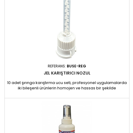
REFERANS:
BUSE-REG
JEL KARIŞTIRICI NOZUL
10 adet şırınga karıştırma ucu seti, profesyonel uygulamalarda
iki bileşenli ürünlerin homojen ve hassas bir şekilde
karıştırılmasını sağlamak için tasarlanmıştır. Malzemenin
düzenli bir şekilde dağıtılmasını sağlayarak kontrollü bir
uygulama ve optimum sonuç kalitesi garanti eder. Takması
kolay ve tek kullanımlık olan bu nozullar, ürün kaybını ve...