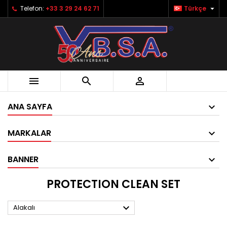

Telefon:
+33 3 29 24 62 71
Türkçe



ANA SAYFA
MARKALAR
BANNER
PROTECTION CLEAN SET

Alakalı