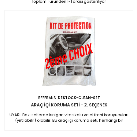
Toplam 1 üründen 1-1 arası gösteriliyor
REFERANS:
DESTOCK-CLEAN-SET
ARAÇ IÇI KORUMA SETI - 2. SEÇENEK
UYARI: Bazı setlerde kırılgan vites kolu ve el freni koruyucuları
(yırtılabilir) olabilir. Bu araç içi koruma seti, herhangi bir
çalışma sırasında aracın güvenliğini ve temizliğini sağlamak
için tasarlanmıştır. Bir müşteri aracı üzerinde çalışmadan
önce ihtiyacınız olan korumayı sağlar ve iç mekanın hassas