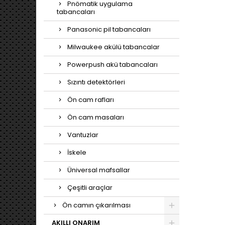
Pnömatik uygulama
in
tabancaları
profe
idealdi
Panasonic pil tabancaları
iki mo
ml v
Milwaukee akülü tabancalar
uy
Powerpush akü tabancaları
Sızıntı detektörleri
Ön cam rafları
Ön cam masaları
Vantuzlar
İskele
Üniversal mafsallar
Çeşitli araçlar
Ön camın çıkarılması
AKILLI ONARIM