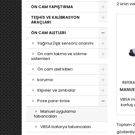
2 ürün var
ÖN CAM YAPIŞTIRMA
TEŞHİS VE KALİBRASYON
ARAÇLARI
ÖN CAM ALETLERI
Yağmur/ışık sensörü onarımı
Ön cam takma ve sökme
sistemleri
Ön cam alet kitleri
koruma
REFER
MANUE
Klipsler ve zımbalar
VBSA ma
Pose pare-brise
kartuş 
tutkalı
Manuel uygulama
şeki
tabancaları
vazg
Toplam 2
Sağlam 
VBSA batarya tabancaları
gösteriliy
bu taba