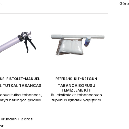
.
Göre
ANS:
PISTOLET-MANUEL
REFERANS:
KIT-NETGUN
L TUTKAL TABANCASI
TABANCA BORUSU
TEMIZLEME KITI
nuel tutkal tabancası,
Bu eksiksiz kit, tabancanızın
veya berlingot içindeki
tüpünün içindeki yapıştırıcı
n hassas ve düzenli bir
kalıntılarını etkili bir şekilde
lde uygulanması için
temizlemek için tasarlanmıştır
eçilmez bir alettir.
ve ekipmanınızın optimum
 üründen 1-2 arası
ve kullanımı kolay olan
çalışmasını ve daha uzun
or
nca, cam, otomotiv ve
ömürlü olmasını sağlar. Kit