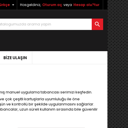

ürkçe
Hosgeldiniz,
Oturum aç
veya
Hesap olu?tur

BIZE ULAŞIN
anmış manuel uygulama tabancası serimizi keşfedin.
ve çok çeşitli kartuşlarla uyumluluğu ile öne
gün ve kontrollü bir şekilde uygulanmasını sağlarlar.
ancalar, uzun süreli kullanım sırasında bile güvenilir