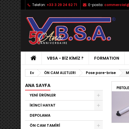
Telefon:
+33 3 29 24 62 71
E-posta:
commercial@
VBSA - BIZ KIMIZ ?
FORMATION
Ev
ÖN CAM ALETLERI
Pose pare-brise
M
ANA SAYFA
YENİ ÜRÜNLER
İKİNCİ HAYAT
DEPOLAMA
ÖN CAM TAMİRİ