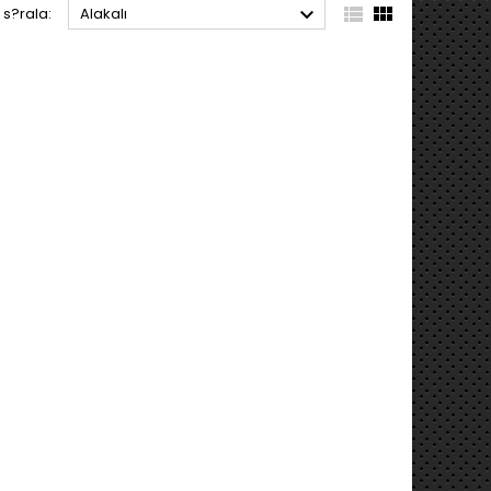



 s?rala:
Alakalı