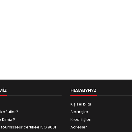
MIZ
HESAB?N?Z
Kişisel bilgi
 Ko?ullar?
Siparişler
z Kimiz ?
Kredi fişleri
fournisseur certifiée ISO 9001
Adresler