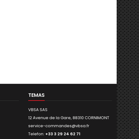
TEMAS
VBSA SAS
12 Avenue de la Gare, 88310 CORNIMONT
service-commandes@vbsa.fr
Telefon:
+33 3 29 24 62 71