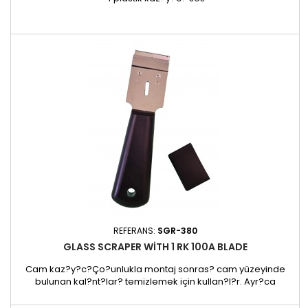
REFERANS:
SGR-380
GLASS SCRAPER WITH 1 RK 100A BLADE
Cam kaz?y?c?Ço?unlukla montaj sonras? cam yüzeyinde
bulunan kal?nt?lar? temizlemek için kullan?l?r. Ayr?ca
etiketleri ç?karmak için de kullan?l?r. Sadece yeni bir eski b?
ça?? yeni b?çakla de?i?tirin, bileme gerekmemektedir.- 170 x