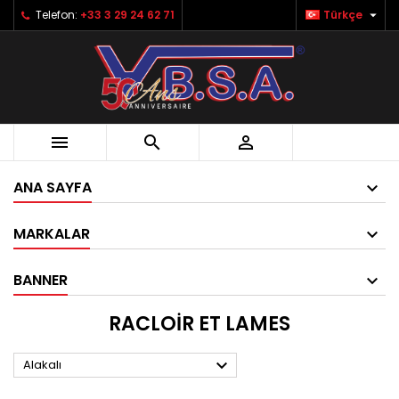

Telefon:
+33 3 29 24 62 71
Türkçe



ANA SAYFA
MARKALAR
BANNER
RACLOIR ET LAMES

Alakalı