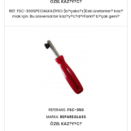
ÖZEL KAZ?Y?C?
REF. FSC-300SPECIALKAZIYICI (b?çaks?z)Eski üretanlar? kaz?
mak için. Bu üniversal bir kaz?y?c?d?rFarkl? b?çak geni?
liklerinde kabul edilebilir ( 13 mm – 16 mm – 20 mm)ce aç?l?
b?çak
REFERANS:
FSC-350
MARKA:
REPAREGLASS
ÖZEL KAZ?Y?C?