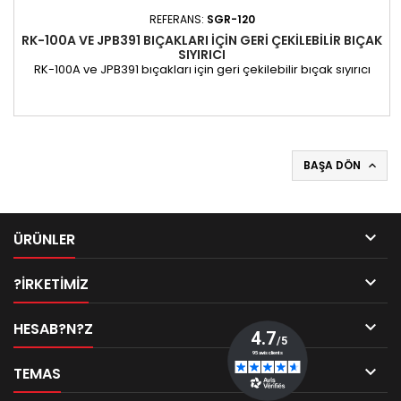
REFERANS:
SGR-120
RK-100A VE JPB391 BIÇAKLARI IÇIN GERI ÇEKILEBILIR BIÇAK
SIYIRICI
RK-100A ve JPB391 bıçakları için geri çekilebilir bıçak sıyırıcı
BAŞA DÖN


ÜRÜNLER

?IRKETIMIZ

HESAB?N?Z

TEMAS