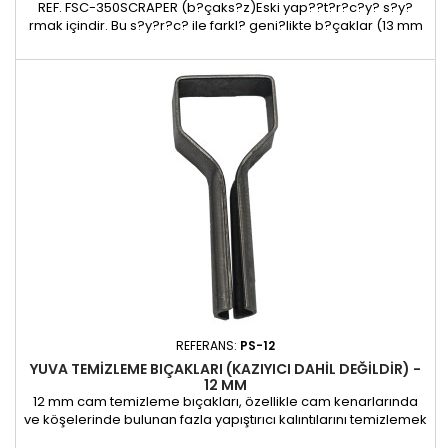
REF. FSC-350SCRAPER (b?çaks?z)Eski yap??t?r?c?y? s?y?
rmak içindir. Bu s?y?r?c? ile farkl? geni?likte b?çaklar (13 mm
- 16 mm - 20 mm) ve aç?sal b?çaklar? kullan?labildi?i için
evrenseldirand angular blades
REFERANS:
PS-12
YUVA TEMIZLEME BIÇAKLARI (KAZIYICI DAHIL DEĞILDIR) -
12 MM
12 mm cam temizleme bıçakları, özellikle cam kenarlarında
ve köşelerinde bulunan fazla yapıştırıcı kalıntılarını temizlemek
için özel olarak tasarlanmıştır. Özel şekilleri, standart