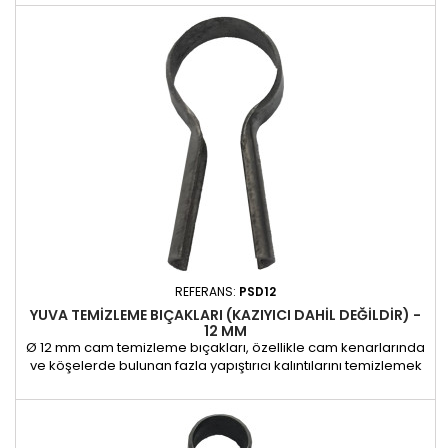
bıçakların aksine, boyaya zarar verme riskini en aza indirirken
hassas temizlik sağlar. Profesyonel uygulamalar için uygun
olan bu bıçaklar, cam montajı öncesi hazırlık...
REFERANS:
PSD12
YUVA TEMIZLEME BIÇAKLARI (KAZIYICI DAHIL DEĞILDIR) -
12 MM
Ø 12 mm cam temizleme bıçakları, özellikle cam kenarlarında
ve köşelerde bulunan fazla yapıştırıcı kalıntılarını temizlemek
için özel olarak tasarlanmıştır. Özel şekilleri sayesinde,
standart sıyırma bıçaklarının aksine, boyaya zarar verme
riskini en aza indirirken hassas bir temizlik sağlar. 12 mm
dikdörtgen (REF-PS-12) ve Ø 6 mm yuvarlak (REF-PSD-6)...