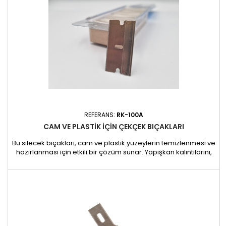
REFERANS:
RK-100A
CAM VE PLASTIK IÇIN ÇEKÇEK BIÇAKLARI
Bu silecek bıçakları, cam ve plastik yüzeylerin temizlenmesi ve
hazırlanması için etkili bir çözüm sunar. Yapışkan kalıntılarını,
boyayı veya inatçı kirleri çıkarmak için ideal olan bu bıçaklar,
hassas yüzeylere zarar vermeden hassas ve dikkatli
çalışmayı garanti eder. Bu bıçaklar dayanıklılık ve güvenliği bir
araya getirir. Jilet keskinliğindeki kesici...