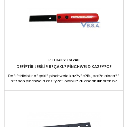
REFERANS:
FSL240
DE?I?TIRILEBILIR B?ÇAKL? PINCHWELD KAZ?Y?C?
De?i?tirilebilir b?çakl? pinchweld kaz?y?c?Bu, sat?n alaca??
n?z son pinchweld kaz?y?c? olabilir! ?u andan itibaren b?
çaklar? sat?n alabilirsiniz. B?çak sonunda a??nmaya ba?
lad???nda, iki viday? ç?kar?n, eski b?ça?? d??ar? çekin, yeni
bir b?çak tak?n ve iki viday? s?k??t?r?n. Bu pinchweld kaz?y?
c?lar? yay çeli?inden yap?lm??t?r ve yeterince serttirler, bu...