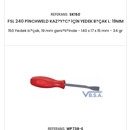
REFERANS:
SK150
FSL 240 PINCHWELD KAZ?Y?C? IÇIN YEDEK B?ÇAK L: 19MM
150 Yedek b?çak, 19 mm geni?li?inde - 140 x 17 x 15 mm - 34 gr
REFERANS:
WP738-E