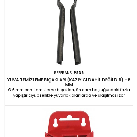
REFERANS:
PSD6
YUVA TEMIZLEME BIÇAKLARI (KAZIYICI DAHIL DEĞILDIR) - 6
MM
Ø 6 mm cam temizleme bıçakları, ön cam boşluğundaki fazla
yapıştırıcıyı, özellikle yuvarlak alanlarda ve ulaşılması zor
kenarlarda etkili bir şekilde temizlemek için tasarlanmıştır.
Özel şekilleri, standart sıyırma bıçaklarının aksine, boyanın
zarar görme riskini azaltırken hassas temizlik sağlar. 12 mm
dikdörtgen (REF-PS-12) ve Ø 12 mm yuvarlak...