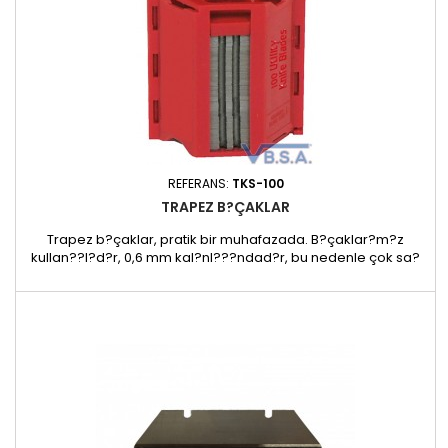
REFERANS:
TKS-100
TRAPEZ B?ÇAKLAR
Trapez b?çaklar, pratik bir muhafazada. B?çaklar?m?z
kullan??l?d?r, 0,6 mm kal?nl???ndad?r, bu nedenle çok sa?
lamd?rlar. Bu b?çaklar, herhangi bir yaralanma tehlikesi
olmamas? için süspansiyon kancal? bir güvenlikli
muhafazadad?r. A??nm?? b?çaklar? alt yuvaya kayd?rarak
b?rak?rken yeni b?çaklar? da??t?c?n?n üst taraf?ndan
kayd?rarak al?rs?n?z. B?çaklar,...