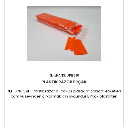
REFERANS:
JPB391
PLASTIK RAZOR B?ÇAK
REF-JPB-391 - Plastik razor b?çakBu plastik b?çaklar? etiketleri
cam yüzeyinden ç?karmak için uygundur.B?çak plastikten
yap?ld??? için cam? metal kesicilerde olabilece?i gibi
çizmez.Box of 100 b?çak