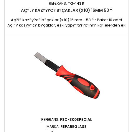
REFERANS:
TQ-1438
AÇ?L? KAZ?Y?C? B?ÇAKLAR (X10) 16MM 53 °
Aç?l? kaz?y?c? b?çaklar (x 10) 16 mm - 53 ° • Paket 10 adet
Aç?l? kaz?y?c? b?çaklar, eski yap??t?r?c?n?n kö?elerden ek
noktalardan kaz?nmas?n? sa?lar.
REFERANS:
FSC-300SPECIAL
MARKA:
REPAREGLASS