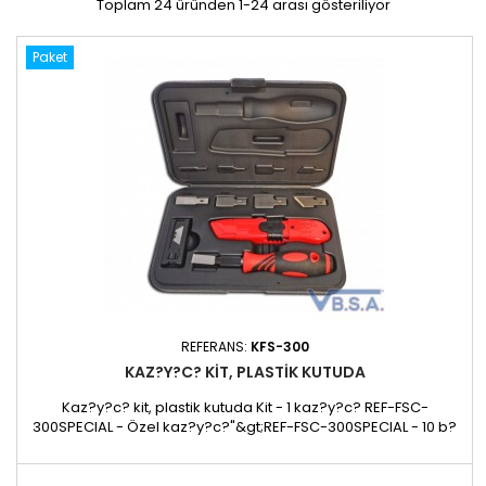
Toplam 24 üründen 1-24 arası gösteriliyor
Paket
REFERANS:
KFS-300
KAZ?Y?C? KIT, PLASTIK KUTUDA
Kaz?y?c? kit, plastik kutuda Kit - 1 kaz?y?c? REF-FSC-
300SPECIAL - Özel kaz?y?c?"&gt;REF-FSC-300SPECIAL - 10 b?
çak 12 mm geni?lik - REF-SC313 - 10 b?çak 16 mm geni?lik -
REF-SC316 - 10 b?çak 20 mm geni?lik - REF-SC320 - 1 köpük
kapl? plastik - REF-17024P