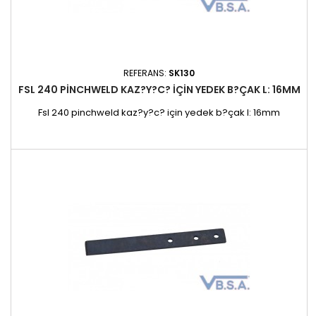
REFERANS:
SK130
FSL 240 PINCHWELD KAZ?Y?C? IÇIN YEDEK B?ÇAK L: 16MM
Fsl 240 pinchweld kaz?y?c? için yedek b?çak l: 16mm