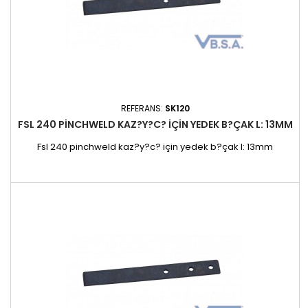
REFERANS:
SK120
FSL 240 PINCHWELD KAZ?Y?C? IÇIN YEDEK B?ÇAK L: 13MM
Fsl 240 pinchweld kaz?y?c? için yedek b?çak l: 13mm