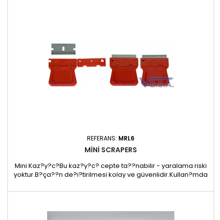
40 x 17 mm- 90 g
REFERANS:
MRL6
MINI SCRAPERS
Mini Kaz?y?c?Bu kaz?y?c? cepte ta??nabilir - yaralama riski
yoktur.B?ça??n de?i?tirilmesi kolay ve güvenlidir.Kullan?mda
de?ilken, b?çak yaralanmalar? önlemek için kolayca
çevrilir.Kaz?y?c?y? kullanmak istedi?inizde, kapatma aparat?
n? çekin, b?ça?? çevirin ve kaz?y?c?n?z kullan?ma haz?rd?r!
6 l? paket.- 50 x 44 x 38 mm- 45 g