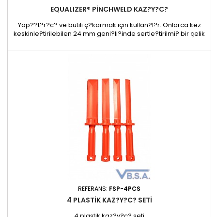
EQUALIZER® PINCHWELD KAZ?Y?C?
Yap??t?r?c? ve butili ç?karmak için kullan?l?r. Onlarca kez
keskinle?tirilebilen 24 mm geni?li?inde sertle?tirilmi? bir çelik
b?ça?a sahiptir. - 200 x 29 x 29 mm - 120 g
REFERANS:
FSP-4PCS
4 PLASTIK KAZ?Y?C? SETI
4 plastik kaz?y?c? seti