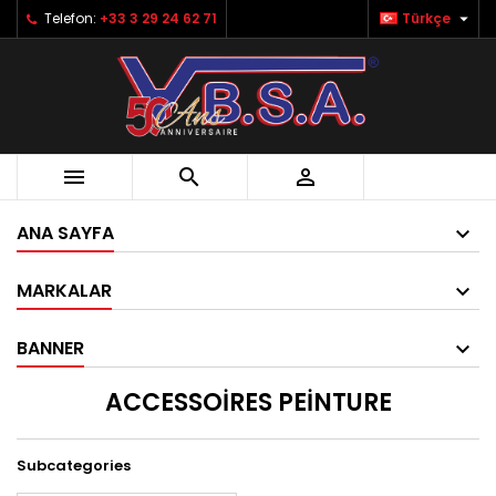

Telefon:
+33 3 29 24 62 71
Türkçe



ANA SAYFA
MARKALAR
BANNER
ACCESSOIRES PEINTURE
Subcategories