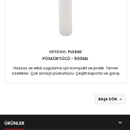
REFERANS:
PUL500
PÜSKÜRTÜCÜ - 500ML
Hassas ve etkili uygulama için kompakt ve pratik. Temel
özellikler: Çok amaçlı püskürtücü: Çeşitli kaporta ve garaj
işlerinde sıvıları eşit şekilde dağıtmak için idealdir. Kullanışlı
boyut: Kompakt 500 ml boyut, kullanımı ve taşıması kolay.
Sağlam tasarım: Ağır kullanımda bile uzun ömürlü performans
sağlar.
BAŞA DÖN


ÜRÜNLER