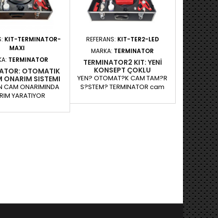
için darbenin önünde...
S:
KIT-TERMINATOR-
REFERANS:
KIT-TER2-LED
MAXI
MARKA:
TERMINATOR
KA:
TERMINATOR
TERMINATOR2 KIT: YENI
KONSEPT ÇOKLU
ATOR: OTOMATIK
ONARIMLAR
YEN? OTOMAT?K CAM TAM?R
 ONARIM SISTEMI
N CAM ONARIMINDA
S?STEM? TERMINATOR cam
RIM YARATIYOR
tamir seti, otomatik yeni bir
TOR motorlu ön cam
bas?nç / vakum kontol özelli?
 kiti, motorlu bir
ine sahiptir. Teknisyen, süreci
n işlemidir. O kadar
takip etmek için tamir üzerinde
ldir ki, ön camları
beklemez,cihaz sizin için
larak tamir etmeyen
çal???r. Program? seçin ve
e mükemmel onarımlar
sonras?nda TERMINATOR bas?
tirebilir. Operatörün
nç / vakum süreçlerini
rlemesini takip etmek
yönetecektir. AVANTAJLARI:-
darbenin önünde
100% VBSA üretimi- Daha
ına gerek yoktur -
compakt- di?erlerinden
er zaman sizin için
daha...
lışır. Darbe...