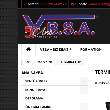
Telefon:
+33 3 29 24 62 71
E-posta:
commercial@
VBSA - BIZ KIMIZ ?
FORMATION
Ev
Markalar
TERMINATOR
TERMI
ANA SAYFA
YENİ ÜRÜNLER
8 ürün var
İKİNCİ HAYAT
DEPOLAMA
ÖN CAM TAMİRİ