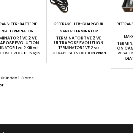
TER2-LED ile...
ERANS:
TER-BATTERIE
REFERANS:
TER-CHARGEUR
REFERAN
RKA:
TERMINATOR
MARKA:
TERMINATOR
MAR
MINATOR 1 VE 2 VE
TERMINATOR 1 VE 2 VE
RAPOSE EVOLUTION
ULTRAPOSE EVOLUTION
TERMIN
LERI IÇIN BATARYA
KITLERI IÇIN ŞARJ CIHAZI
INATOR 1 ve 2 Kiti ve
TERMINATOR 1 VE 2 ve
ÖN CAM
POSE EVOLUTION için
ULTRAPOSE EVOLUTION kitleri
VBSA Ö
. Bu pili TER-CHARGEUR
için şarj cihazı. Aküyü şarj
DEV
cihazımızı kullanarak
etmek için şarj cihazını
TERMINA
dan TERMINATOR veya
doğrudan TERMINATOR veya
onarım
RAPOSE EVOLUTION
ULTRAPOSE EVOLUTION'a
enjeksiyo
 üründen 1-8 arası
de şarj edebilirsiniz.
bağlayın.
sezgise
or
günlük o
biri bil
gerçekleş
artık ile
için 
durmas
makine h
ça