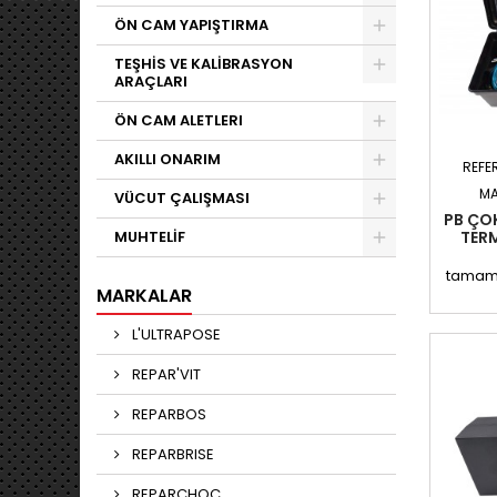
ÖN CAM YAPIŞTIRMA
TEŞHİS VE KALİBRASYON
ARAÇLARI
ÖN CAM ALETLERI
AKILLI ONARIM
REFE
MA
VÜCUT ÇALIŞMASI
PB ÇOK
MUHTELİF
TERM
tamaml
MARKALAR
onarım 
kiti, v
L'ULTRAPOSE
ayn
onara
REPAR'VIT
opti
olara
REPARBOS
T
tamamla
REPARBRISE
ve ç
artı
REPARCHOC
parçalar