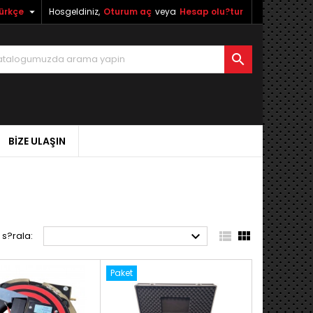

ürkçe
Hosgeldiniz,
Oturum aç
veya
Hesap olu?tur

BIZE ULAŞIN



 s?rala:
Paket