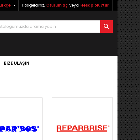

ürkçe
Hosgeldiniz,
Oturum aç
veya
Hesap olu?tur

BIZE ULAŞIN