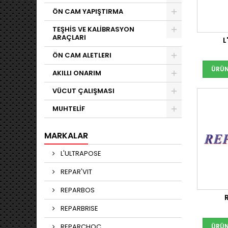
ÖN CAM YAPIŞTIRMA
TEŞHİS VE KALİBRASYON
ARAÇLARI
L
ÖN CAM ALETLERI
ÜRÜN
AKILLI ONARIM
VÜCUT ÇALIŞMASI
MUHTELİF
MARKALAR
L'ULTRAPOSE
REPAR'VIT
REPARBOS
REPARBRISE
REPARCHOC
ÜRÜN