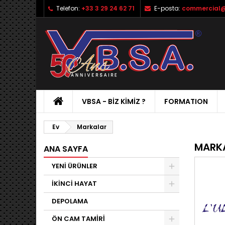
Telefon:
+33 3 29 24 62 71
E-posta:
commercial@
VBSA - BIZ KIMIZ ?
FORMATION
Ev
Markalar
MARK
ANA SAYFA
YENİ ÜRÜNLER
İKİNCİ HAYAT
DEPOLAMA
ÖN CAM TAMİRİ