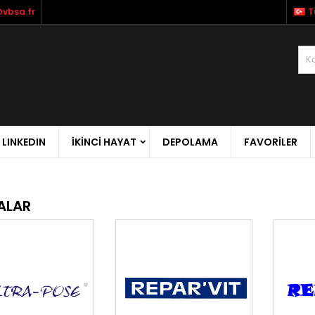
vbsa.fr
T
LINKEDIN
İKİNCİ HAYAT
DEPOLAMA
FAVORILER
ALAR