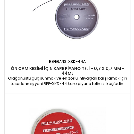
REFERANS:
XKD-44A
ÖN CAM KESIMI IÇIN KARE PIYANO TELI - 0,7 X 0,7 MM -
44ML
Olağanüstü güç sunmak ve en zorlu ihtiyaçları karşılamak için
tasarlanmış yeni REF-XKD-44 kare piyano telimizi keşfedin.
Uygulamalar: Ön camların ve otomotiv camlarının hassas
kesimi için kullanılan bu halat, kaportacılar ve garajlar için
olmazsa olmazdır. Sağlam, kare tasarımı, cam ve benzeri
malzemeleri çıkarırken sağlam bir tutuş ve daha fazla...