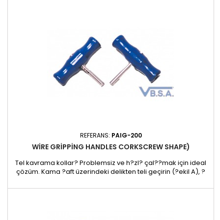
windscreen adhesives - Trims that must not break (clips -
staples - etc ...) - Breaks at higher tension. - Multi-purpose
with one...
REFERANS:
PAIG-200
WIRE GRIPPING HANDLES CORKSCREW SHAPE)
Tel kavrama kollar? Problemsiz ve h?zl? çal??mak için ideal
çözüm. Kama ?aft üzerindeki delikten teli geçirin (?ekil A), ?
aft?n ist k?sm?ndaki delikten çevirin (?ekil B) ve tekrar geni?
plastik tutama??m içine getirin. ?aft? tekrar tutama??n içine
do?ru bast?rarak, telin yuvas?nda s?k??t?r?lmas?n? sa?lay?
n (?ekil C). Tel k?saltmak için, ?afta alt...