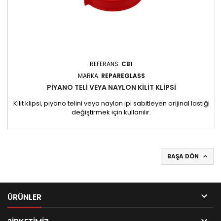
REFERANS:
CB1
MARKA:
REPAREGLASS
PIYANO TELI VEYA NAYLON KILIT KLIPSI
Kilit klipsi, piyano telini veya naylon ipi sabitleyen orijinal lastiği
değiştirmek için kullanılır.
BAŞA DÖN


ÜRÜNLER
