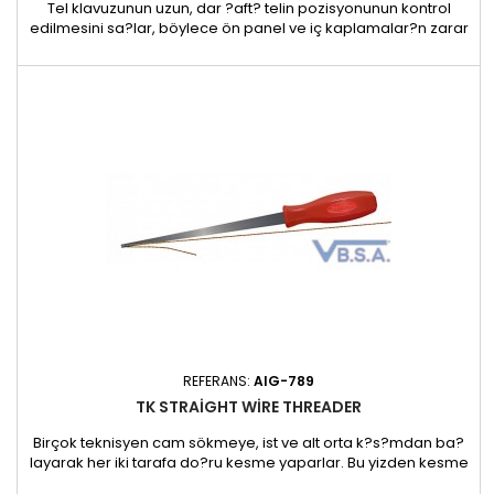
Tel klavuzunun uzun, dar ?aft? telin pozisyonunun kontrol
edilmesini sa?lar, böylece ön panel ve iç kaplamalar?n zarar
görmesini önler. Yüksek e?imli ön cam ve ula??lmas? zor alt
bölümü olan araçlarda önerilir. Tabii ki tel k?lavuzu d??ar?
dan da kullan?labilir. - 350 x 38 x 38 mm - 220 g
REFERANS:
AIG-789
TK STRAIGHT WIRE THREADER
Birçok teknisyen cam sökmeye, ist ve alt orta k?s?mdan ba?
layarak her iki tarafa do?ru kesme yaparlar. Bu yizden kesme
telinin masti?e geçirildi?i nokta, masti?in geni? yüzeyünün