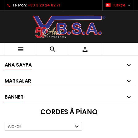

Telefon:
+33 3 29 24 62 71
Türkçe



ANA SAYFA
MARKALAR
BANNER
CORDES À PIANO

Alakalı