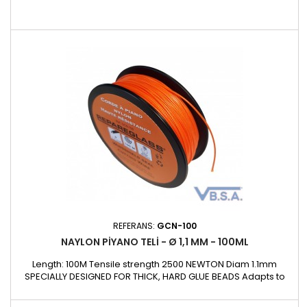
REFERANS:
GCN-100
NAYLON PIYANO TELI - Ø 1,1 MM - 100ML
Length: 100M Tensile strength 2500 NEWTON Diam 1.1mm
SPECIALLY DESIGNED FOR THICK, HARD GLUE BEADS Adapts to
the latest adhesive product requirements on the market.
Ideal for: - old windscreen glue beads - Very hard and thick