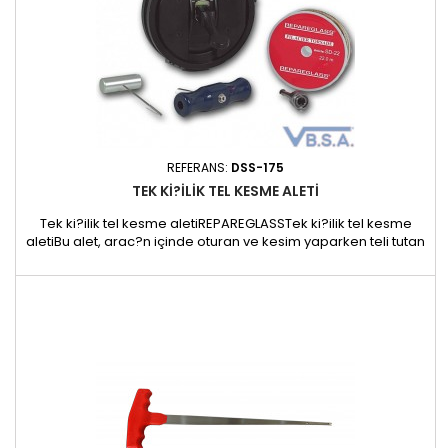
REFERANS:
DSS-175
TEK KI?ILIK TEL KESME ALETI
Tek ki?ilik tel kesme aletiREPAREGLASSTek ki?ilik tel kesme
aletiBu alet, arac?n içinde oturan ve kesim yaparken teli tutan
ikinci bir ki?i gibi hizmet sunmaktad?r.Döner aparata ikinci bir
ki?i gibi davranan biryay eklenmi?tir; Kesiminizi yapmak için
teli çekin ve yaylar teli geri çeksin. Yay, arac?n içinde ön cam?
n?n ortas?na yerle?tirilen bir vakum...