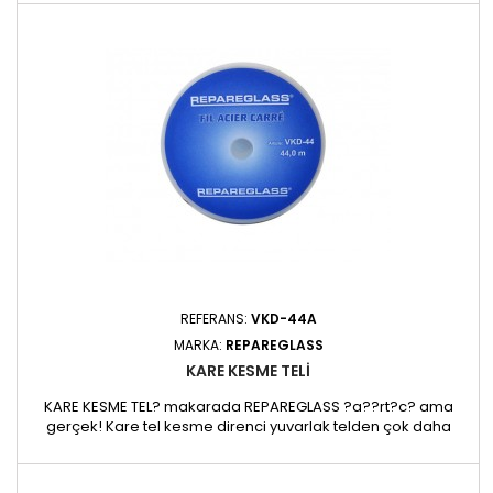
tel. 0,6 x 0,6 mm, uzunluk: 22 m, plastik makaraya sarılmış. 691
NEWTON
REFERANS:
VKD-44A
MARKA:
REPAREGLASS
KARE KESME TELI
KARE KESME TEL? makarada REPAREGLASS ?a??rt?c? ama
gerçek! Kare tel kesme direnci yuvarlak telden çok daha
yüksektir.. Deneyin, göreceksiniz!Kare tel - 0,6 x 0,6 mm,-
length: 44m, plasti makarada.- 100 x 22 mm - 110 g