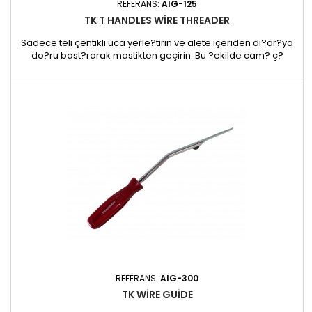
REFERANS:
AIG-125
TK T HANDLES WIRE THREADER
Sadece teli çentikli uca yerle?tirin ve alete içeriden di?ar?ya
do?ru bast?rarak mastikten geçirin. Bu ?ekilde cam? ç?
karabilrsiniz. Tel geçiricisinin düz yüzeyini her zaman camda
bulundurun, böylece oyuk boru zarar görmeyecektir. - 120 x
26 x 10 mm - 20 g
REFERANS:
AIG-300
TK WIRE GUIDE