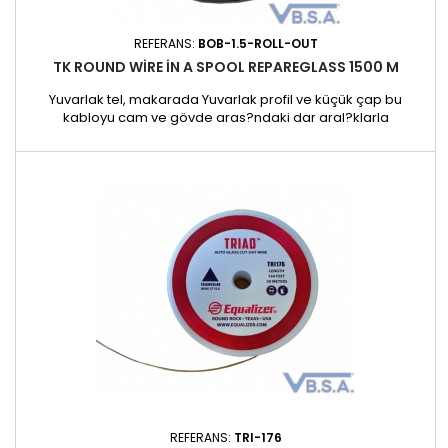
REFERANS:
BOB-1.5-ROLL-OUT
TK ROUND WIRE IN A SPOOL REPAREGLASS 1500 M
Yuvarlak tel, makarada Yuvarlak profil ve küçük çap bu
kabloyu cam ve gövde aras?ndaki dar aral?klarla
günümüzdeki otomobiller için gerçek bir problem çözücü
yapmaktad?r. VKD-44 ileayn? yüksek gerilme mukavemetine
sahiptir.Ancak iç kaplamalara ve gösterge panellerine zarar
verme riski daha dü?üktür.679 Newtonø 0,80 mm, 1500 ml
REFERANS:
TRI-176