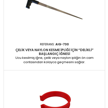
REFERANS:
AIG-730
ÇELIK VEYA NAYLON KESME IPLIĞI IÇIN “DELIKLI”
BAŞLANGIÇ IĞNESI
Ucu kesilmiş iğne, çelik veya naylon ipliğin ön cam
contasından kolayca geçmesini sağlar.