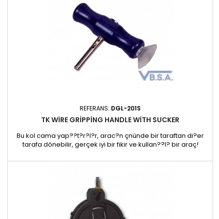
REFERANS:
DGL-201S
TK WIRE GRIPPING HANDLE WITH SUCKER
Bu kol cama yap??t?r?l?r, arac?n çnünde bir taraftan di?er
tarafa dönebilir, gerçek iyi bir fikir ve kullan??l? bir araç!