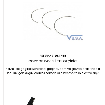
REFERANS:
DST-58
COPY OF KAVISLI TEL GEÇIRICI
Kavisli tel geçirici:Kavisli tel geçirici, cam ve gövde aras?ndaki
bo?luk çok küçük oldu?u zaman bile kesme telinin d??a aç?
lmas?n? sa?lar.kesme telinin d??a aç?lmas?n? sa?
lar.özellikle gelenekseltel geçiricilerinin kullan?lmas?n?n zor
oldu?u yan ve arka camlarda kolayl?k sa?lar.Kavisli tel
geçirici, yap??t?r?c?ya içten d??a veya d??tan içe do?ru...