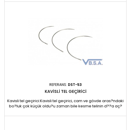
oldu?u nokta olmal?d?r, tel geçiricisi kullan?lmas?n? öneririz.
Yiv (uç kanal) (sadece1,2 mm ) ve kesme teli birlikte masti?e
do?ru bast?r?lmal?d?r. Tel geçirici ç?kar?l?rken,...
REFERANS:
DST-53
KAVISLI TEL GEÇIRICI
Kavisli tel geçirici:Kavisli tel geçirici, cam ve gövde aras?ndaki
bo?luk çok küçük oldu?u zaman bile kesme telinin d??a aç?
lmas?n? sa?lar.kesme telinin d??a aç?lmas?n? sa?
lar.özellikle gelenekseltel geçiricilerinin kullan?lmas?n?n zor
oldu?u yan ve arka camlarda kolayl?k sa?lar.Kavisli tel
geçirici, yap??t?r?c?ya içten d??a veya d??tan içe do?ru...