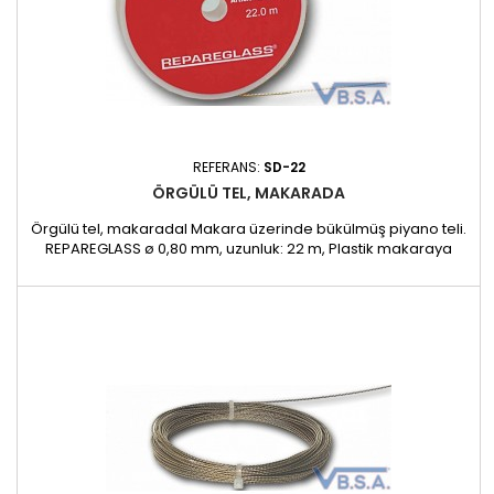
REFERANS:
SD-22
ÖRGÜLÜ TEL, MAKARADA
Örgülü tel, makaradal Makara üzerinde bükülmüş piyano teli.
REPAREGLASS ø 0,80 mm, uzunluk: 22 m, Plastik makaraya
sarılmış. 1083 NEWTON Kesilecek tel, üç güçlü paslanmaz çelik
telden tam spesifikasyonlarımıza göre bükülür. Tel tipik "altın"
renginde anodize edilmiştir.