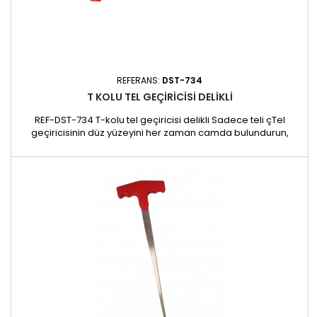
REFERANS:
DST-734
T KOLU TEL GEÇIRICISI DELIKLI
REF-DST-734 T-kolu tel geçiricisi delikli Sadece teli çTel
geçiricisinin düz yüzeyini her zaman camda bulundurun,
böylece oyuk boru zarar görmeyecektir.120 x 26 x 10 mm • 20 g