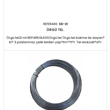
REFERANS:
SD-21
ÖRGÜ TEL.
Örgü tel21 ml REPAREGLASSÖrgü tel Örgü tel bükme ile dayan?
kl? 3 paslanmaz çelik telden yap?lm??t?r. Tel eloksall?d?r
(oksid kaplama) (geleneksel alt?n renkli). 0.80mm çap.