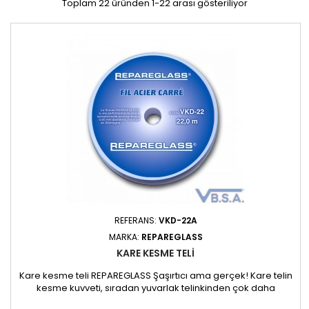
Toplam 22 üründen 1-22 arası gösteriliyor
REFERANS:
VKD-22A
MARKA:
REPAREGLASS
KARE KESME TELI
Kare kesme teli REPAREGLASS Şaşırtıcı ama gerçek! Kare telin
kesme kuvveti, sıradan yuvarlak telinkinden çok daha
üstündür. Kendiniz deneyin, şaşıracaksınız! REF-VKD-22 Kare