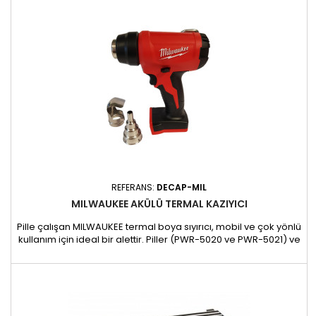
fazla özerklik sunar. Teknik Özellikler: - Işık çıkışı:...
REFERANS:
DECAP-MIL
MILWAUKEE AKÜLÜ TERMAL KAZIYICI
Pille çalışan MILWAUKEE termal boya sıyırıcı, mobil ve çok yönlü
kullanım için ideal bir alettir. Piller (PWR-5020 ve PWR-5021) ve
şarj cihazları (PWR-5063 ve PWR5064AC) ile uyumlu olan bu
ürün, sıyırma, plastik kaynak veya ısıyla daraltma işleriniz için
profesyonel performans sunar. Temel özellikler: Maksimum
esneklik için MILWAUKEE serisindeki akülere...