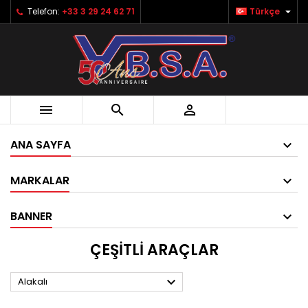

Telefon:
+33 3 29 24 62 71
Türkçe



ANA SAYFA
MARKALAR
BANNER
ÇEŞITLI ARAÇLAR

Alakalı