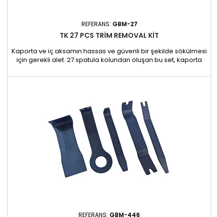
REFERANS:
GBM-27
TK 27 PCS TRIM REMOVAL KIT
Kaporta ve iç aksamın hassas ve güvenli bir şekilde sökülmesi
için gerekli alet. 27 spatula kolundan oluşan bu set, kaporta
tamircilerinin ve garajların ihtiyaçlarını karşılamak üzere özel
olarak tasarlanmıştır. Ayna yüzeylerini, iç döşemeyi ve diğer
hassas bileşenleri başka bir korumaya ihtiyaç duymadan
sökmeyi kolaylaştırır. Faydaları: Güvenli çalışma:...
REFERANS:
GBM-446