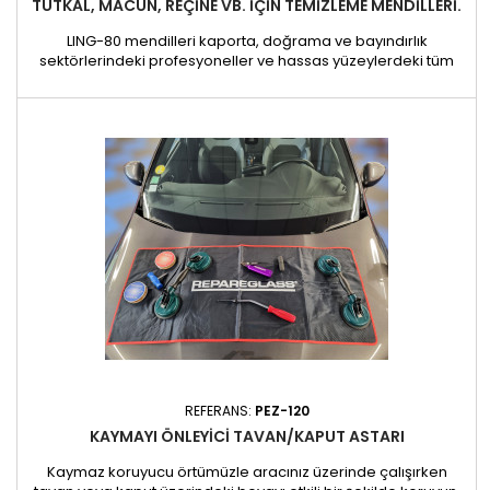
TUTKAL, MACUN, REÇINE VB. IÇIN TEMIZLEME MENDILLERI.
LING-80 mendilleri kaporta, doğrama ve bayındırlık
sektörlerindeki profesyoneller ve hassas yüzeylerdeki tüm
uygulamalar için özel olarak tasarlanmıştır. Ellerinizin ve
aletlerinizin kalitesini korurken, ön cam dolgu macunu,
alüminyum veya PVC doğrama montaj tutkalı ve bitüm
lekelerini etkili bir şekilde temizler. Özellikler : Bitki bazlıformül:
Bitki...
REFERANS:
PEZ-120
KAYMAYI ÖNLEYICI TAVAN/KAPUT ASTARI
Kaymaz koruyucu örtümüzle aracınız üzerinde çalışırken