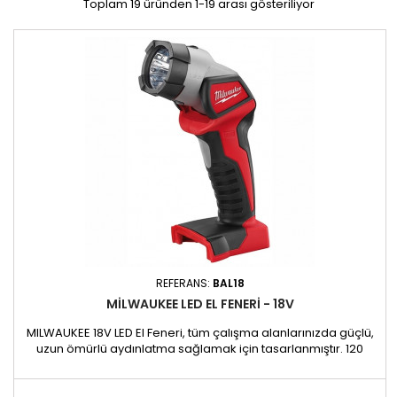
Toplam 19 üründen 1-19 arası gösteriliyor
REFERANS:
BAL18
MILWAUKEE LED EL FENERI - 18V
MILWAUKEE 18V LED El Feneri, tüm çalışma alanlarınızda güçlü,
uzun ömürlü aydınlatma sağlamak için tasarlanmıştır. 120
lümen ile geleneksel aydınlatmadan 2 kat daha parlaktır ve
karanlık alanlarda bile optimum görünürlüğü garanti eder.
Yeni LED teknolojisi sayesinde enerji tüketimini azaltırken daha