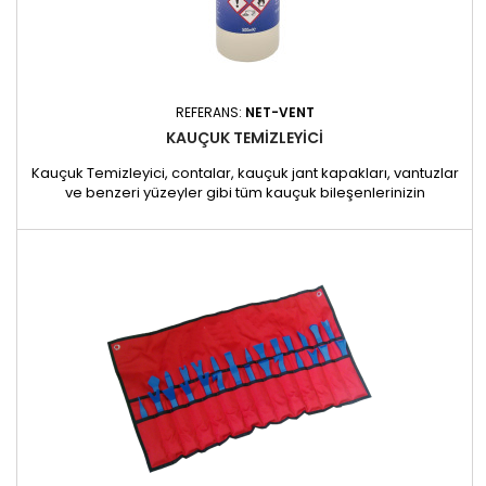
REFERANS:
NET-VENT
KAUÇUK TEMIZLEYICI
Kauçuk Temizleyici, contalar, kauçuk jant kapakları, vantuzlar
ve benzeri yüzeyler gibi tüm kauçuk bileşenlerinizin
görünümünü temizlemek ve eski haline getirmek için özel
olarak tasarlanmıştır. Kir ve kalıntıları etkili bir şekilde giderir ve
kauçuğun parlaklığını geri kazandırarak dayanıklılığını ve
görünümünü uzatır. Uyarı: Bu ürün belirli plastikler...