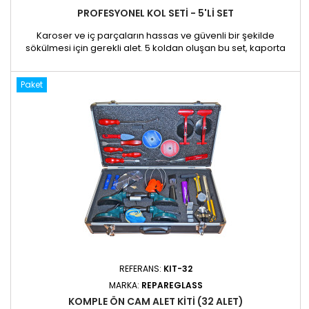
PROFESYONEL KOL SETI - 5'LI SET
Karoser ve iç parçaların hassas ve güvenli bir şekilde
sökülmesi için gerekli alet. 5 koldan oluşan bu set, kaporta
tamircilerinin ve tamirhanelerin ihtiyaçlarını karşılamak üzere
özel olarak tasarlanmıştır. Diğer koruyucu cihazlara ihtiyaç
Paket
duymadan ayna yüzeylerini, iç döşemeyi ve diğer hassas
bileşenleri sökmeyi kolaylaştırır. Faydaları: Güvenli...
REFERANS:
KIT-32
MARKA:
REPAREGLASS
KOMPLE ÖN CAM ALET KITI (32 ALET)