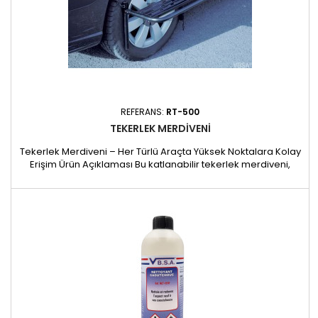
REFERANS:
RT-500
TEKERLEK MERDIVENI
Tekerlek Merdiveni – Her Türlü Araçta Yüksek Noktalara Kolay
Erişim Ürün Açıklaması Bu katlanabilir tekerlek merdiveni,
aracın ön camı, tavanı veya bagajı gibi yüksek bölgelerinde
rahatça çalışmak için ideal bir çözümdür. Akıllı tasarımı
sayesinde çoğu araç tekerleğine uyum sağlar ve tekerlek
boyutuna bağlı olarak 30 ila 50 cm yüksekliğinde çalışma...