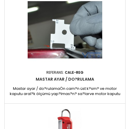
mastarda 1 mm, yani her mastar için 1 cm kalınlığında 10 şim...
REFERANS:
CALE-REG
MASTAR AYAR / DO?RULAMA
Mastar ayar / do?rulamaÖn cam?n üst k?sm? ve motor
kaputu aral?k ölçümü yap?lmas?n? sa?larve motor kaputu
aral?k ölçümü yap?lmas?n? sa?lar.REF. CALE-REG