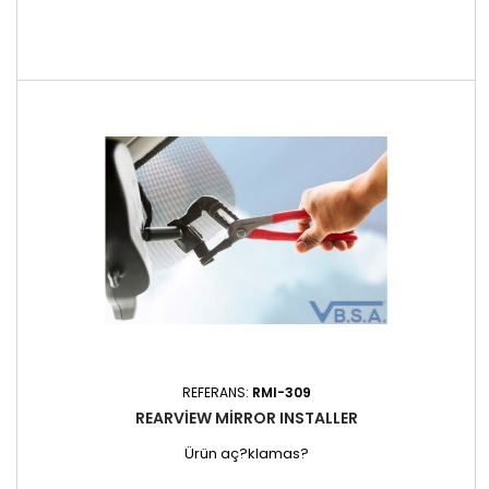
REFERANS:
RMI-309
REARVIEW MIRROR INSTALLER
Ürün aç?klamas?