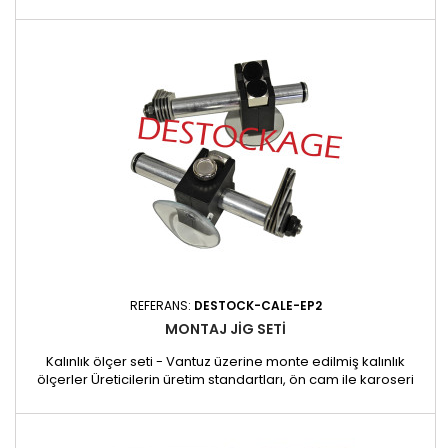
REFERANS:
DESTOCK-CALE-EP2
MONTAJ JIG SETI
Kalınlık ölçer seti - Vantuz üzerine monte edilmiş kalınlık
ölçerler Üreticilerin üretim standartları, ön cam ile karoseri
arasında kesin bir mesafe belirtir. Camlar takıldıktan sonra
hareket ettirilmemelidir. Kalınlık ölçer, bu eşdeğer
mesafelerin korunmasını sağlamak için kullanılabilir.Her