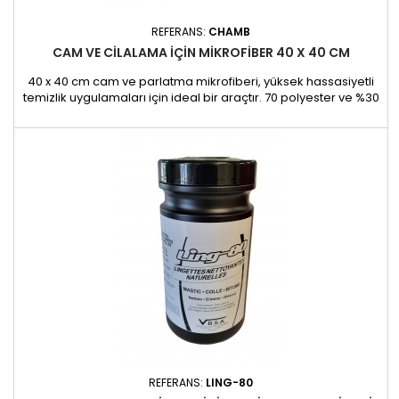
REFERANS:
CHAMB
CAM VE CILALAMA IÇIN MIKROFIBER 40 X 40 CM
40 x 40 cm cam ve parlatma mikrofiberi, yüksek hassasiyetli
temizlik uygulamaları için ideal bir araçtır. 70 polyester ve %30
poliamidden üretilen bu yüksek teknoloji ürünü mikrofiber,
araba camlarının temizlenmesi ve otomotiv yüzeylerinin
parlatılması için olağanüstü performans sunar. Güderi deri ve
geleneksel parlatma bezlerinin yerini etkili bir...
REFERANS:
LING-80