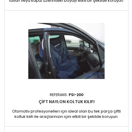
tavan veya kaput üzerindeki boyayı etkili bir şekilde koruyun.
Kaportacılar ve garajlar için ideal olan bu ürün, aracın
yüzeyine zarar verme riski olmadan aletlerin, vidaların ve
küçük montaj ekipmanlarının takılması için pratik ve güvenli bir
çözüm sunar. Boyutlar ve ağırlık : Boyutlar: 1720 x 700 x...
REFERANS:
PSI-200
ÇIFT NAYLON KOLTUK KILIFI
Otomotiv profesyonelleri için ideal olan bu tek parça çiftli
koltuk kılıfı ile araçlarınızın içini etkili bir şekilde koruyun.
Uygulamalar: Atölyeler, garajlar ve araç temizleme hizmetleri
için idealdir. Araç içlerinin geçici olarak korunmasını