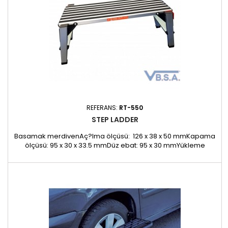
REFERANS:
RT-550
STEP LADDER
Basamak merdivenAç?lma ölçüsü: 126 x 38 x 50 mmKapama
ölçüsü: 95 x 30 x 33.5 mmDüz ebat: 95 x 30 mmYükleme
kapasitesi: 150 KgNet a??rl?k:7.2 kgBrüt a??rl???: 8 kg