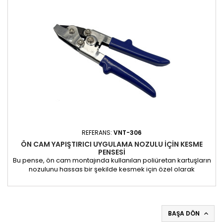
gerektiren işler için de uygundur.
REFERANS:
VNT-306
ÖN CAM YAPIŞTIRICI UYGULAMA NOZULU IÇIN KESME
PENSESI
Bu pense, ön cam montajında kullanılan poliüretan kartuşların
nozulunu hassas bir şekilde kesmek için özel olarak
tasarlanmıştır. Temiz ve düzgün bir yapıştırıcı şeridi
uygulamak için gerekli olan mükemmel bir V şeklinde kesik
hızlı bir şekilde yapılabilir. Kullanımı basittir: önce nozülün
ucunu istenen genişlikte kesin, ardından pensesi açıklığa
sonuna...
BAŞA DÖN
