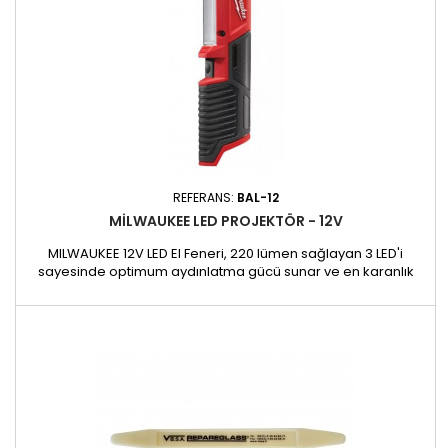
REFERANS:
BAL-12
MILWAUKEE LED PROJEKTÖR - 12V
MILWAUKEE 12V LED El Feneri, 220 lümen sağlayan 3 LED'i
sayesinde optimum aydınlatma gücü sunar ve en karanlık
alanlarda bile daha fazla görünürlük sağlar. Kompakt tasarımı
dar alanlara kolay erişim sağlar ve sıkışık ortamlarda çalışan
profesyoneller için idealdir. Özellikler: - Güçlü aydınlatma:
Optimum aydınlatma için 220 lümen sunan 3 LED -...