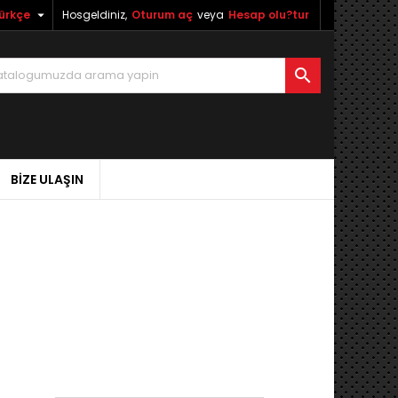

ürkçe
Hosgeldiniz,
Oturum aç
veya
Hesap olu?tur

BIZE ULAŞIN