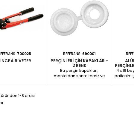
ede perçinlerin hassas
bakım veya montaj işlerinde.
uygul
güvenilir bir şekilde
Özellikler: Dönebilen başlık:
sağlam
asını sağlar. Tasarımı,
90° Zor bölgelere kolay erişim
Kutunun i
 perçin malzemeleriyle
Basit ve hassas kullanım
100 ADE
maya olanak tanır ve
Montaj ve sabitleme işleri için...
PATLAYAN
i, bakım veya montaj...
5938
EFERANS:
700025
REFERANS:
690001
REF
INCE À RIVETER
PERÇINLER IÇIN KAPAKLAR -
ALÜ
2 RENK
PERÇINLE
Bu perçin kapakları,
4 x 16 b
montajdan sonra temiz ve
patlatılmış
göze çarpmayan bir görünüm
yüzey
sağlamak için tasarlanmıştır.
dayanı
Perçin başını gizlerken toz,
sağlamak 
 üründen 1-8 arası
nem ve kirden ek koruma
Alüminy
or
sağlar. Uyumluluk: Perçinler
sapı,
593816 Perçinler 593816LB
dayanıklı
Perçinler 593816LJ Perçinler
arası
593916 500 perçinlik kutu
denge
tasarım
perçin