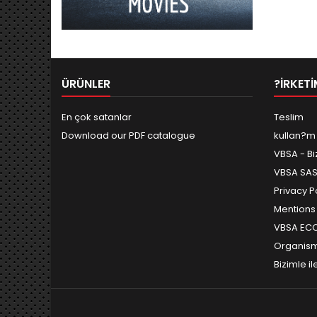
ÜRÜNLER
?IRKETI
En çok satanlar
Teslim
Download our PDF catalogue
kullan?m
VBSA - Bi
VBSA SAS 
Privacy P
Mentions
VBSA ECOV
Organis
Bizimle i