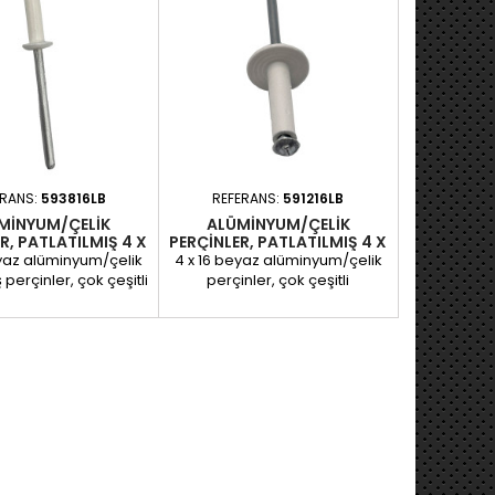
amalarınıza uyum
ayı kolaylaştırır.
çeriği: REF. 593816 –
T ALÜMİNYUM/ÇELİK
 PERÇİN 4 X 16 REF.
16LB – 30 ADET...
ERANS:
593816LB
REFERANS:
591216LB
MINYUM/ÇELIK
ALÜMINYUM/ÇELIK
R, PATLATILMIŞ 4 X
PERÇINLER, PATLATILMIŞ 4 X
16 - 4 RENK
16 - C12 - 2 RENK
eyaz alüminyum/çelik
4 x 16 beyaz alüminyum/çelik
 perçinler, çok çeşitli
perçinler, çok çeşitli
lerde sağlam ve
yüzeylerde sağlam ve
klı bir sabitleme
dayanıklı bir sabitleme
için tasarlanmıştır.
sağlamak için tasarlanmıştır.
um gövdesi ve çelik
Alüminyum gövdesi ve çelik
 hafiflik, mekanik
sapı, hafiflik, mekanik
lık ve uzun ömürlülük
dayanıklılık ve uzun ömürlülük
nda mükemmel bir
arasında mükemmel bir
 sağlar. Patlamış
denge sağlar. Bu versiyon,
ları sayesinde, bu
daha iyi bir destek yüzeyi
ler alt tabakanın
sağlayan 12 mm genişliğinde