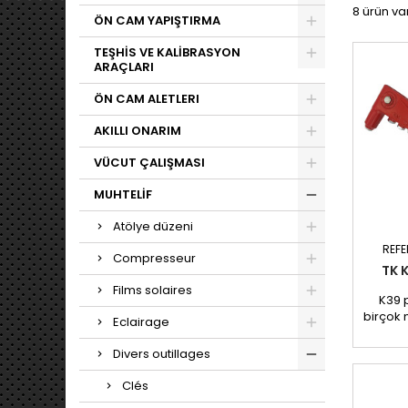
8 ürün var
ÖN CAM YAPIŞTIRMA
TEŞHİS VE KALİBRASYON
ARAÇLARI
ÖN CAM ALETLERI
AKILLI ONARIM
VÜCUT ÇALIŞMASI
MUHTELİF
Atölye düzeni
REF
Compresseur
TK 
Films solaires
K39 
birçok
Eclairage
kör per
bir 
Divers outillages
tasar
kullan
Clés
hem