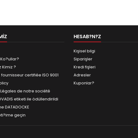
MIZ
HESAB?N?Z
Kişisel bilgi
 Ko?ullar?
Siparişler
z Kimiz ?
Kredi fişleri
fournisseur certifiée ISO 9001
Adresler
olicy
Kuponlar?
 Légales de notre société
ADIS etiketi ile ödüllendirildi
me DATADOCKE
leti?ime geçin