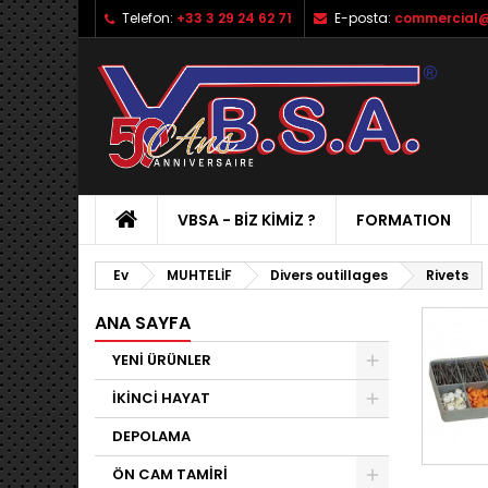
Telefon:
+33 3 29 24 62 71
E-posta:
commercial@
VBSA - BIZ KIMIZ ?
FORMATION
Ev
MUHTELİF
Divers outillages
Rivets
ANA SAYFA
YENİ ÜRÜNLER
İKİNCİ HAYAT
DEPOLAMA
ÖN CAM TAMİRİ