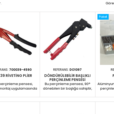
.
Göre
Paket
ERANS:
700039-4590
REFERANS:
DO1097
R
K39 RIVETING PLIER
DÖNDÜRÜLEBILIR BAŞLIKLI
PERÇINLEME PENSESI
perçinleme pensesi,
Bu perçinleme pensesi, 90°
Alüminyum 
 montaj uygulamasında
dönebilen bir başlığa sahiptir,
perçinle
çinlerin hızlı ve verimli
bu sayede zor erişilen
parçalı
şekilde takılması için
alanlara veya dar alanlara
mükemmel 
lanmıştır. Sağlam ve
kolayca erişilebilir. Ön erişimin
güvenili
ımı kolay olan bu pens,
sınırlı olduğu sabitleme işleri
sabitleme 
 atölyede hem de
için idealdir, özellikle karoseri,
ve C12