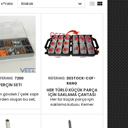



 s?rala:
Alakalı
EFERANS:
7200
REFERANS:
DESTOCK-COF-
RANG
PERÇIN SETI
HER TÜRLÜ KÜÇÜK PARÇA
gövdeli / çelik saplı
IÇIN SAKLAMA ÇANTASI
rden oluşan bu set,
Her tür küçük parça için
 tasarımı sayesinde
saklama kutusu. Kemer
basınç dağılımı ile
kancalı, çeşitli boyutlarda 15
r ve uzun ömürlü bir
kutu içerir: 6 kutu: 90 x 60 x 60
sağlar. Farklı renkler
mm 9 kutu: 135 x 60 x 60 mm
 versiyonları, özel
Boyutlar: 300 x 145 x 330 mm