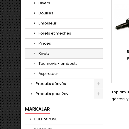
şantiy
Divers
ve 
takılm
Douilles
farklı
çalış
Enrouleur
karoser
Forets et mèches
Pinces
R
Rivets
P
Tournevis - embouts
Aspirateur
Produits dérivés
Toplam 8
Produits pour 2cv
gösteriliy
MARKALAR
L'ULTRAPOSE