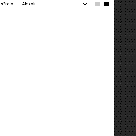



 s?rala:
Alakalı