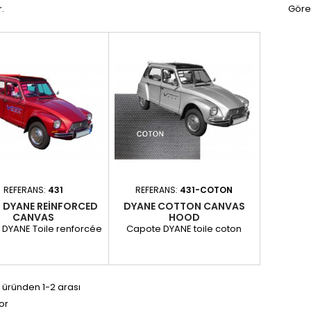
.
Göre
REFERANS:
431
REFERANS:
431-COTON
DYANE REINFORCED
DYANE COTTON CANVAS
CANVAS
HOOD
DYANE Toile renforcée
Capote DYANE toile coton
 üründen 1-2 arası
or