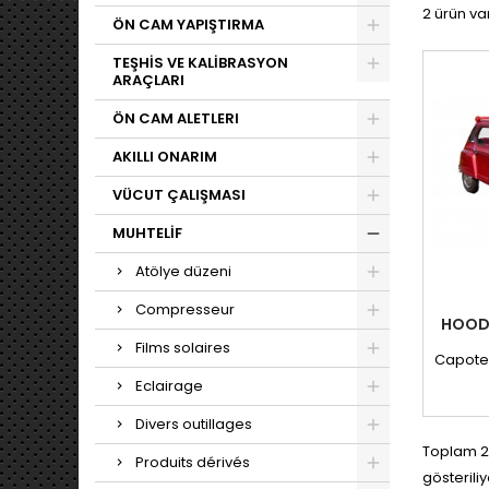
2 ürün var
ÖN CAM YAPIŞTIRMA
TEŞHİS VE KALİBRASYON
ARAÇLARI
ÖN CAM ALETLERI
AKILLI ONARIM
VÜCUT ÇALIŞMASI
MUHTELİF
Atölye düzeni
Compresseur
HOOD 
Films solaires
Capote 
Eclairage
Divers outillages
Toplam 2
Produits dérivés
gösteriliy