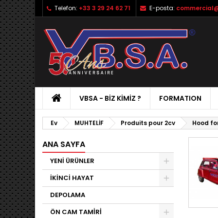
Telefon:
+33 3 29 24 62 71
E-posta:
commercial@
VBSA - BIZ KIMIZ ?
FORMATION
Ev
MUHTELİF
Produits pour 2cv
Hood fo
ANA SAYFA
YENİ ÜRÜNLER
İKİNCİ HAYAT
DEPOLAMA
ÖN CAM TAMİRİ