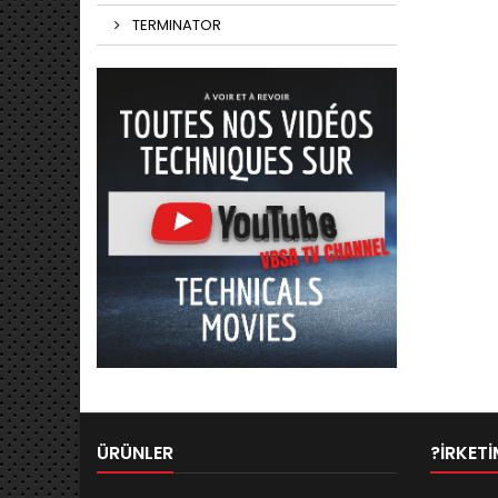
TERMINATOR
ÜRÜNLER
?IRKETI