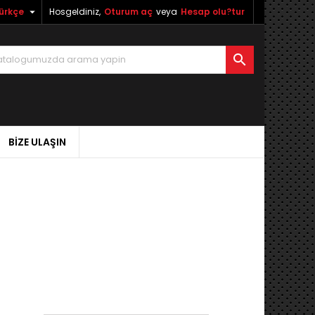

ürkçe
Hosgeldiniz,
Oturum aç
veya
Hesap olu?tur

BIZE ULAŞIN