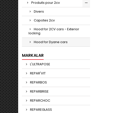
Produits pour 2cv
Divers
Capotes 2cv
Hood for 2CV cars - Exterior
locking
Hood for Dyane cars
MARKALAR
L'ULTRAPOSE
REPAR'VIT
REPARBOS
REPARBRISE
REPARCHOC
REPAREGLASS