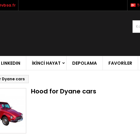
vbsa.fr
T
LINKEDIN
İKİNCİ HAYAT
DEPOLAMA
FAVORILER
r Dyane cars
Hood for Dyane cars