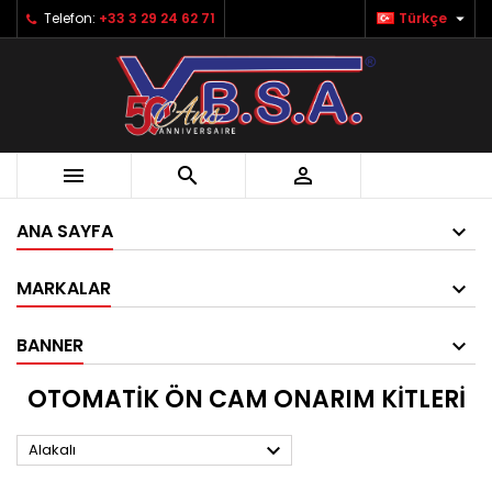

Telefon:
+33 3 29 24 62 71
Türkçe



ANA SAYFA
MARKALAR
BANNER
OTOMATIK ÖN CAM ONARIM KITLERI

Alakalı