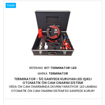
biri bile mükemmel onarımlar gerçekleştirebilir. Operatörün
artık ilerlemesini takip etmek için darbenin önünde durmasına
Paket
gerek yoktur - makine her zaman sizin için çalışır. Darbe...
REFERANS:
KIT-TERMINATOR-LED
MARKA:
TERMINATOR
TERMINATOR - 50 SANIYEDE KURUYAN LED IŞIKLI
OTOMATIK ÖN CAM ONARIM SISTEMI
VBSA ÖN CAM ONARIMINDA DEVRIM YARATIYOR LED LAMBALI
OTOMATİK ÖN CAM ONARIM SİSTEMİ 50 SANİYEDE KURUR!
TERMINATOR motorlu ön cam onarım kiti, motorlu bir
enjeksiyon işlemidir. O kadar sezgiseldir ki, ön camları günlük
olarak tamir etmeyen biri bile mükemmel onarımlar