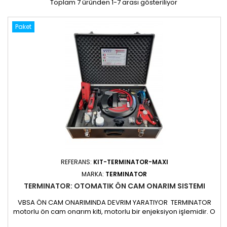
Toplam 7 üründen 1-7 arası gösteriliyor
Paket
REFERANS:
KIT-TERMINATOR-MAXI
MARKA:
TERMINATOR
TERMINATOR: OTOMATIK ÖN CAM ONARIM SISTEMI
VBSA ÖN CAM ONARIMINDA DEVRIM YARATIYOR TERMINATOR
motorlu ön cam onarım kiti, motorlu bir enjeksiyon işlemidir. O
kadar sezgiseldir ki, ön camları günlük olarak tamir etmeyen