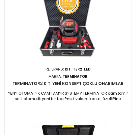
REFERANS:
KIT-TER2-LED
MARKA:
TERMINATOR
TERMINATOR2 KIT: YENI KONSEPT ÇOKLU ONARIMLAR
YEN? OTOMAT?K CAM TAM?R S?STEM? TERMINATOR cam tamir
seti, otomatik yeni bir bas?nç / vakum kontol özelli?ine
sahiptir. Teknisyen, süreci takip etmek için tamir üzerinde
beklemez,cihaz sizin için çal???r. Program? seçin ve sonras?
nda TERMINATOR bas?nç / vakum süreçlerini yönetecektir.
AVANTAJLARI:- 100% VBSA üretimi- Daha compakt- di?
erlerinden daha...