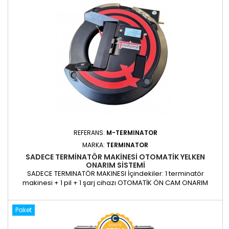
gerçekleştirebilir. Operatörün artık ilerlemesini takip etmek
için darbenin önünde...
REFERANS:
M-TERMINATOR
MARKA:
TERMINATOR
SADECE TERMİNATÖR MAKINESI OTOMATİK YELKEN
ONARIM SİSTEMİ
SADECE TERMINATÖR MAKINESI İçindekiler: 1 terminatör
makinesi + 1 pil + 1 şarj cihazı OTOMATİK ÖN CAM ONARIM
SİSTEMİ TERMINATOR motorlu ön cam onarım kiti, motorlu bir
enjeksiyon işlemidir. O kadar sezgiseldir ki, ön camları günlük
Paket
olarak tamir etmeyen biri bile mükemmel onarımlar
gerçekleştirebilir. Operatörün artık ilerlemesini takip etmek
için...