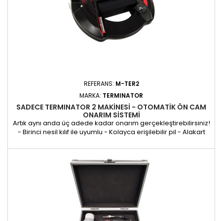
REFERANS:
M-TER2
MARKA:
TERMINATOR
SADECE TERMINATOR 2 MAKINESI - OTOMATİK ÖN CAM
ONARIM SİSTEMİ
Artık aynı anda üç adede kadar onarım gerçekleştirebilirsiniz!
- Birinci nesil kılıf ile uyumlu - Kolayca erişilebilir pil - Alakart
alet arabası için bir modül olarak mevcuttur - Seri numarası
ve yazılım versiyonu göstergesi - Patentli teknoloji M-TER2'nin
her türlü UV lambası, SONDAJ EKİPMANI veya doğrudan
üzerine bağlayıp yükleyebileceğiniz diğer...