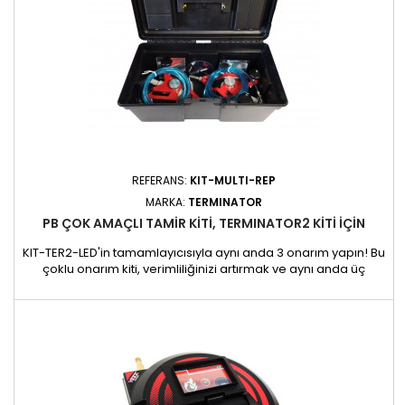
REFERANS:
KIT-MULTI-REP
MARKA:
TERMINATOR
PB ÇOK AMAÇLI TAMIR KITI, TERMINATOR2 KİTİ IÇIN
KIT-TER2-LED'in tamamlayıcısıyla aynı anda 3 onarım yapın! Bu
çoklu onarım kiti, verimliliğinizi artırmak ve aynı anda üç
darbeyi onararak müdahalelerinizi optimize etmek için özel
olarak tasarlanmıştır. KIT TERMINATOR 2'nin tamamlayıcısı
olarak kullanılır ve çalışma kapasitenizi artırmak için gerekli
tüm parçaları içerir. Özellikler: KIT-TER2-LED ile...