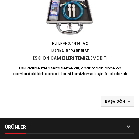
REFERANS:
1414-V2
MARKA:
REPARBRISE
ESKI ÖN CAM IZLERI TEMIZLEME KITI
Eski darbe izleri temizleme kiti, onarımdan önce ön
camlardaki kirli darbe izlerini temizlemek için özel olarak
tasarlanmıştır. Reçinenin düzgün bir şekilde yapışmasını
engelleyen kalıntıları, tozu ve kirleri temizler. Profesyonel
bileşenleri sayesinde derinlemesine temizlik sağlayarak
onarımın yapışmasını ve dayanıklılığını optimize eder.
Avantajları:...
BAŞA DÖN


ÜRÜNLER