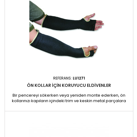
REFERANS:
LU1271
ÖN KOLLAR IÇIN KORUYUCU ELDIVENLER
Bir pencereyi sökerken veya yeniden monte ederken, ön
kollarınızı kapıların içindeki trim ve keskin metal parçalara
karşı korumak çok önemlidir. Kevlar koruyucu eldivenlerimiz,
kesiklere ve aşınmalara karşı ekstra koruma için çift
katmanlıdır. Özellikler : - Kapı ve pencereler üzerinde
çalışırken optimum ön kol koruması - Kevlar'dan yapılmıştır:...