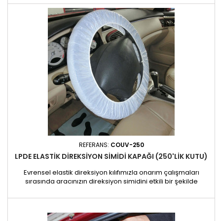
REFERANS:
COUV-250
LPDE ELASTIK DIREKSIYON SIMIDI KAPAĞI (250'LIK KUTU)
Evrensel elastik direksiyon kılıfımızla onarım çalışmaları
sırasında aracınızın direksiyon simidini etkili bir şekilde
koruyun. Ayarlanabilir esnekliği sayesinde çoğu direksiyon
simidine uyacak şekilde tasarlanan bu kılıf saniyeler içinde
takılabilir ve onarım boyunca yerinde kalır. Bu direksiyon kılıfı
çizilmelere, lekelere ve erken aşınmaya karşı...