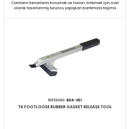
Camların kenarlarını korumak ve hasarı önlemek için özel
olarak tasarlanmış turuncu yapışkan bantımızla taşıma
sırasında camlarınızı etkili bir şekilde koruyun. Merkezi
yapışkansız bölgeye sahip benzersiz tasarımı, yapışkan
kalıntıları bırakma riski olmadan kavisli camlara bile
uygulanmasını kolaylaştırır. Her 15 cm'de bir önceden kesildiği
için zamandan...
REFERANS:
BDA-251
TK FOOTLOOSE RUBBER GASKET RELEASE TOOL