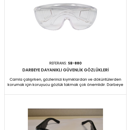
REFERANS:
SB-880
DARBEYE DAYANIKLI GÜVENLIK GÖZLÜKLERI
Camla çalışırken, gözlerinizi kıymıklardan ve döküntülerden
korumak için koruyucu gözlük takmak çok önemlidir. Darbeye
dayanıklı gözlük lerimiz ergonomik tasarımları sayesinde
yandan ve önden koruma sağlar. Çoğu numaralı gözlüğün
üzerine takılabilir ve tüm kullanıcılar için optimum konforu
garanti eder. Özellikler: - Tam koruma: Gözleri darbelere ve
cam...