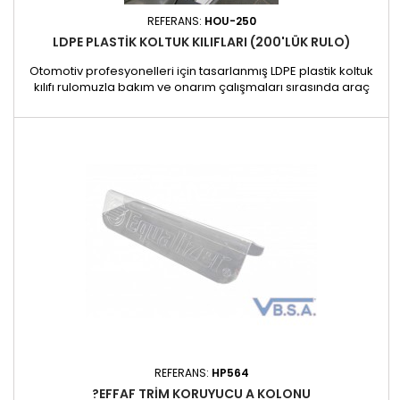
REFERANS:
HOU-250
LDPE PLASTIK KOLTUK KILIFLARI (200'LÜK RULO)
Otomotiv profesyonelleri için tasarlanmış LDPE plastik koltuk
kılıfı rulomuzla bakım ve onarım çalışmaları sırasında araç
koltuklarını temiz tutun ve koruyun. Her bir kılıf , toza, kire,
yağlara ve diğer yaygın atölye kalıntılarına karşı etkili bir
şekilde koruyan sağlam, su geçirmez bir bariyer sağlar.
Özellikler: Tam koruma: koltukları toz, yağ ve...
REFERANS:
HP564
?EFFAF TRIM KORUYUCU A KOLONU