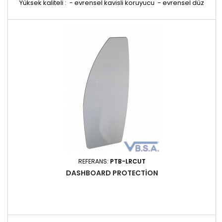
Yüksek kaliteli : - evrensel kavisli koruyucu - evrensel düz
koruyucu - küçük evrensel kavisli koruyucu - küçük evrensel
düz koruyucu REF. PTB-L
REFERANS:
PTB-LRCUT
DASHBOARD PROTECTION