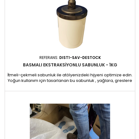
REFERANS:
DIST1-SAV-DESTOCK
BASMALI EKSTRAKSIYONLU SABUNLUK - 1KG
İtmeli-çekmeli sabunluk ile atölyenizdeki hijyeni optimize edin.
Yoğun kullanım için tasarlanan bu sabunluk , yağlara, greslere
ve diğer mekanik ürünlere maruz kalan eller için ideal olan
hassas ve kontrollü sabun dağıtımı sağlar. Sağlam
malzemelerden üretilen bu dispenser, garajların ve
tamirhanelerin zorlu ortamlarına mükemmel uyum sağlar.
Büyük 1 kg...