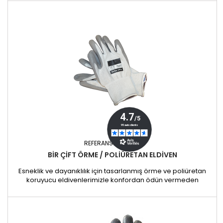
sayesinde mükemmel el becerisi ve güvenli bir kavrama
sunar. Özellikler: Esnek ve tam oturan: Optimum konfor için ele
mükemmel uyum sağlar Poliüretan kaplama: Daha iyi
kavrama ve aşınma direnci...
REFERANS:
G-POLY
BIR ÇIFT ÖRME / POLIÜRETAN ELDIVEN
Esneklik ve dayanıklılık için tasarlanmış örme ve poliüretan
koruyucu eldivenlerimizle konfordan ödün vermeden
güvende kalın. Poliüretan kaplamaları mükemmel kavrama
sağlayarak aletlerin ve nesnelerin hassas bir şekilde
tutulmasına olanak tanır. Nefes alabilen örgü yapısı, zorlu
ortamlarda bile uzun süreli konfor ve el becerisi sağlar.