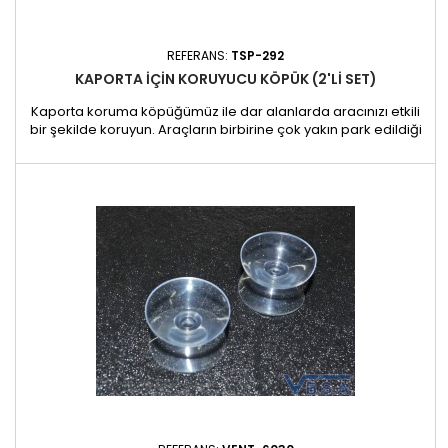
REFERANS:
TSP-292
KAPORTA IÇIN KORUYUCU KÖPÜK (2'LI SET)
Kaporta koruma köpüğümüz ile dar alanlarda aracınızı etkili
bir şekilde koruyun. Araçların birbirine çok yakın park edildiği
ve hareket ettirilmesinin zor olduğu garaj otoparkları veya
atölyeler için idealdir. Özellikler: Yoğun kauçuk köpük: Bir tarafı
darbelere ve çizilmelere karşı optimum koruma
sağlayanyoğun kauçuk köpükten yapılmıştır. Yumuşak emiş...