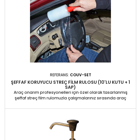
REFERANS:
COUV-SET
ŞEFFAF KORUYUCU STREÇ FILM RULOSU (10'LU KUTU + 1
SAP)
Araç onarım profesyonelleri için özel olarak tasarlanmış
şeffaf streç film rulomuzla çalışmalarınız sırasında araç
yüzeylerini etkili bir şekilde koruyun. Koltukları, kapıları,
gösterge panellerini ve diğer hassas alanları kaplamak için
ideal olan bu streç filmin takılması kolaydır ve kir, toz ve
çiziklere karşı etkili bir bariyer sağlayarak güvenli bir...