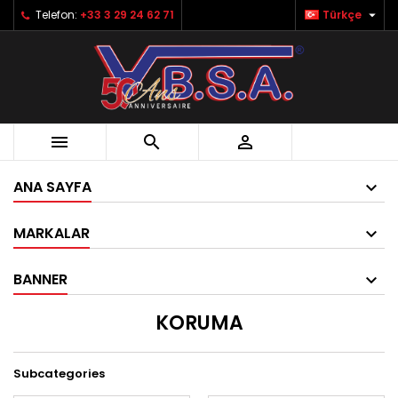

Telefon:
+33 3 29 24 62 71
Türkçe



ANA SAYFA
MARKALAR
BANNER
KORUMA
Subcategories