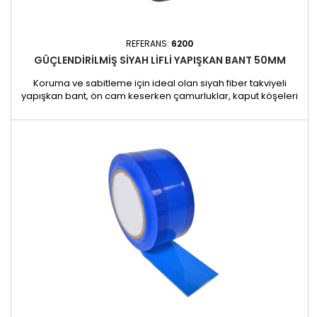
REFERANS:
6200
GÜÇLENDIRILMIŞ SIYAH LIFLI YAPIŞKAN BANT 50MM
Koruma ve sabitleme için ideal olan siyah fiber takviyeli
yapışkan bant, ön cam keserken çamurluklar, kaput köşeleri
veya tavanlar gibi hassas yüzeyleri korumak için özel olarak
tasarlanmıştır. Ultra dayanıklı olan bu bant aynı zamanda yeni
takılan camları yerinde tutma ve montajdan sonra aşağı
kaymalarını önleme konusunda da son derece etkilidir. Elyaf...