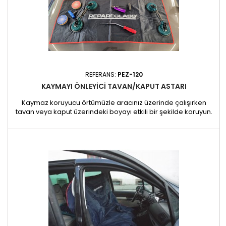
REFERANS:
PEZ-120
KAYMAYI ÖNLEYICI TAVAN/KAPUT ASTARI
Kaymaz koruyucu örtümüzle aracınız üzerinde çalışırken
tavan veya kaput üzerindeki boyayı etkili bir şekilde koruyun.
Kaportacılar ve garajlar için ideal olan bu ürün, aracın
yüzeyine zarar verme riski olmadan aletlerin, vidaların ve
küçük montaj ekipmanlarının takılması için pratik ve güvenli bir
çözüm sunar. Boyutlar ve ağırlık : Boyutlar: 1720 x 700 x...