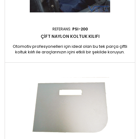
REFERANS:
PSI-200
ÇIFT NAYLON KOLTUK KILIFI
Otomotiv profesyonelleri için ideal olan bu tek parça çiftli
koltuk kılıfı ile araçlarınızın içini etkili bir şekilde koruyun.
Uygulamalar: Atölyeler, garajlar ve araç temizleme hizmetleri
için idealdir. Araç içlerinin geçici olarak korunmasını
gerektiren işler için de uygundur.