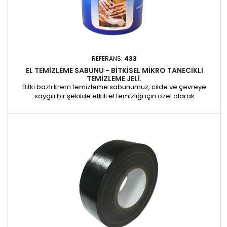
REFERANS:
433
EL TEMIZLEME SABUNU - BITKISEL MIKRO TANECIKLI
TEMIZLEME JELI.
Bitki bazlı krem temizleme sabunumuz, cilde ve çevreye
saygılı bir şekilde etkili el temizliği için özel olarak
tasarlanmıştır. Silikonsuz, solventsiz ve alkalisiz formülü
sayesinde su bazlı ve yağ bazlı boyaları, yapıştırıcıları, cilaları,
reçineleri ve yağları kolayca çıkarır. Doğal bitki yağları ile
zenginleştirilmiş bu nazik sabun, derinlemesine...