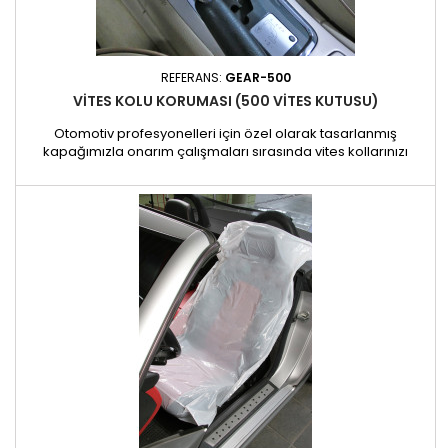
REFERANS:
GEAR-500
VITES KOLU KORUMASI (500 VITES KUTUSU)
Otomotiv profesyonelleri için özel olarak tasarlanmış
kapağımızla onarım çalışmaları sırasında vites kollarınızı
koruyun. Pratik ve kurulumu kolay olan bu kılıf, vites kolunu kir,
yağ ve çizilmelere karşı etkili bir şekilde koruyarak temiz ve
düzenli bir çalışma alanı sağlar. Sert, kaymaz bir
malzemeden üretilen bu kılıf, atölyede yoğun kullanım için...