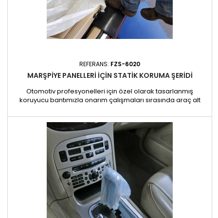
REFERANS:
FZS-6020
MARŞPIYE PANELLERI IÇIN STATIK KORUMA ŞERIDI
Otomotiv profesyonelleri için özel olarak tasarlanmış
koruyucu bantımızla onarım çalışmaları sırasında araç alt
gövdelerini etkili bir şekilde koruyun. Bu sağlam bant çiziklere,
darbelere ve sürtünmelere karşı koruma sağlayarak siz
atölyedeyken alt gövdenin iyi durumda kalmasını sağlar.
Darbeye dayanıklı malzemeden üretilmiştir, takılması kolaydır
ve...