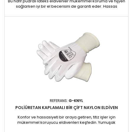
Bu hafif pudralı lateks eldivenler mükemmel koruma ve hijyen
sağlarken iyi bir el becerisini de garanti eder. Hassas
yüzeylerle çalışmak için ideal olan bu eldivenler, kirlenme riski
olmadan camın kesici kenarına dokunmanızı sağlar. Özellikler
: Malzeme: doğal lateks, kolay takılması için hafifçe
pudralanmıştır Tek kullanımlık, steril olmayan Konfor ve...
REFERANS:
G-KNYL
POLIÜRETAN KAPLAMALI BIR ÇIFT NAYLON ELDIVEN
Konfor ve hassasiyeti bir araya getiren, titiz işler için
mükemmel koruyucu eldivenleri keşfedin. Yumuşak
naylondan üretilen bu eldivenler, poliüretan kaplaması