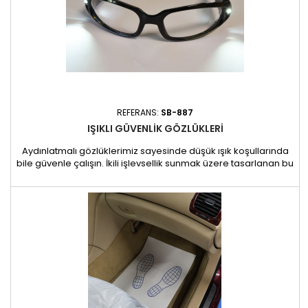
REFERANS:
SB-887
IŞIKLI GÜVENLIK GÖZLÜKLERI
Aydınlatmalı gözlüklerimiz sayesinde düşük ışık koşullarında
bile güvenle çalışın. İkili işlevsellik sunmak üzere tasarlanan bu
gözlükler, gözlerinizi kıymık, toz ve sıçramalara karşı etkili bir
şekilde korurken, şakakların her iki tarafında güçlü, gizli LED
aydınlatma içerir. Aydınlatmanın yetersiz olduğu ortamlar için
ideal olan bu gözlükler net,...