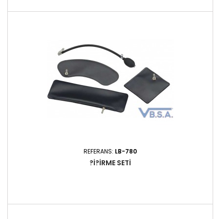
sağlamak için tasarlanmıştır. Spatula, vida sabitleme sistemi
ile sağlam bir şekilde tutulur ve kullanım sırasında stabilite ve
hassasiyet sağlar.
REFERANS:
LB-780
?I?IRME SETI