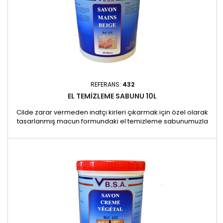
REFERANS:
432
EL TEMIZLEME SABUNU 10L
Cilde zarar vermeden inatçı kirleri çıkarmak için özel olarak
tasarlanmış macun formundaki el temizleme sabunumuzla
ellerinize nazik ve etkili bir temizlik sağlayın. Kum ve solvent
içermeyen bu sabun, içerdiği koruyucu ve yağlandırıcı
maddeler sayesinde cilde saygı gösterir, güçlü ama nazik bir
temizlik sağlar. Kullanımdan sonra nemlendirici krem etkisi...