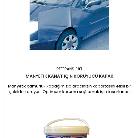
REFERANS:
197
MANYETIK KANAT IÇIN KORUYUCU KAPAK
Manyetik çamurluk kapağımızla aracınızın kaportasını etkili bir
şekilde koruyun. Optimum koruma sağlamak için tasarlanan
bu kapak, onarım veya bakım çalışmaları sırasında
çamurluğunuzu çiziklerden, boya talaşlarından ve diğer
hasarlardan korur. Özellikler: Sağlam mıknatıs bağlantısı:
Kapak, güçlü manyetik sabitleme sistemi sayesinde
tekrarlayan...