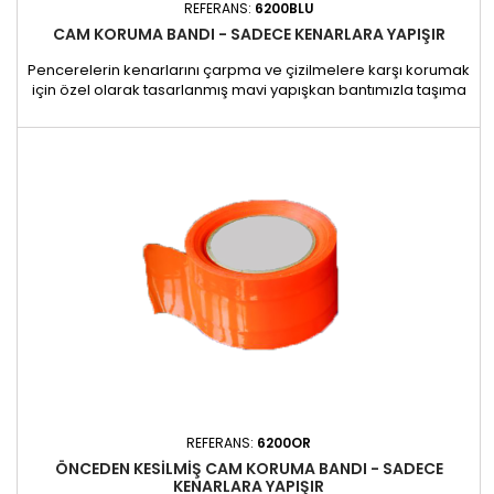
REFERANS:
6200BLU
CAM KORUMA BANDI - SADECE KENARLARA YAPIŞIR
Pencerelerin kenarlarını çarpma ve çizilmelere karşı korumak
için özel olarak tasarlanmış mavi yapışkan bantımızla taşıma
sırasında pencerelerinizin güvenliğini sağlayın. Yapışkan
içermeyen orta şeridi sayesinde, kavisli camlara bile
yapışkan kalıntısı bırakma riski olmadan kolayca uygulanabilir.
Sökülmesi hızlı ve zahmetsizdir, uygulanması ve...
REFERANS:
6200OR
ÖNCEDEN KESILMIŞ CAM KORUMA BANDI - SADECE
KENARLARA YAPIŞIR