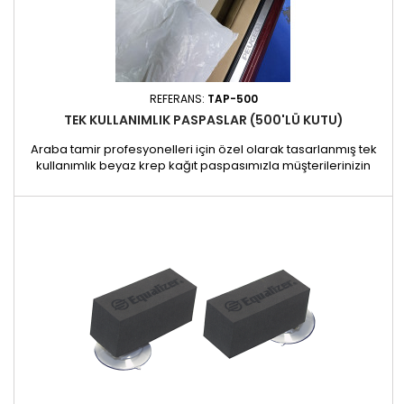
REFERANS:
TAP-500
TEK KULLANIMLIK PASPASLAR (500'LÜ KUTU)
Araba tamir profesyonelleri için özel olarak tasarlanmış tek
kullanımlık beyaz krep kağıt paspasımızla müşterilerinizin
araçlarının içini temiz tutun ve koruyun. Orijinal paspasları kir,
yağ ve iş kalıntılarından korumak için ideal olan bu paspas,
her iş için hijyenik ve pratik bir çözüm sunar. Özellikler: Beyaz
krep kağıt malzeme: Kire ve dökülmelere...