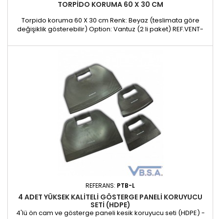
TORPIDO KORUMA 60 X 30 CM
Torpido koruma 60 X 30 cm Renk: Beyaz (teslimata göre
değişiklik gösterebilir) Option: Vantuz (2 li paket) REF.VENT-
6030
REFERANS:
PTB-L
4 ADET YÜKSEK KALITELI GÖSTERGE PANELI KORUYUCU
SETI (HDPE)
4'lü ön cam ve gösterge paneli kesik koruyucu seti (HDPE) -