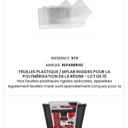
REFERENCE:
970
MARQUE:
REPARBRISE
FEUILLES PLASTIQUE / MYLAR RIGIDES POUR LA
POLYMÉRISATION DE LA RÉSINE - LOT DE 10
Nos Feuilles plastiques rigides spéciales, appelées
également feuilles mylar sont spécialement conçues pour la
polymérisation de la résine en surface pour la réparation
d'impacts. 1. Solution optimale pour la polymérisation de la
résine Feuilles Mylar de haute qualité : Ces feuilles plastiques
rigides sont conçues pour faciliter et optimiser la...