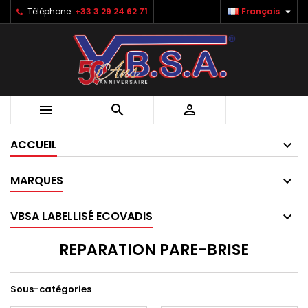

Téléphone:
+33 3 29 24 62 71
Français



ACCUEIL
MARQUES
VBSA LABELLISÉ ECOVADIS
REPARATION PARE-BRISE
Sous-catégories