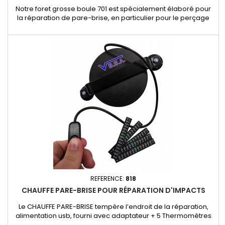
Notre foret grosse boule 701 est spécialement élaboré pour
la réparation de pare-brise, en particulier pour le perçage
d’impacts très importants. Grâce à sa forme sphérique
adaptée, il permet une préparation précise et efficace des
zones endommagées de grande taille, facilitant ainsi
l’injection de résine.
REFERENCE:
818
CHAUFFE PARE-BRISE POUR RÉPARATION D'IMPACTS
Le CHAUFFE PARE-BRISE tempère l’endroit de la réparation,
alimentation usb, fourni avec adaptateur + 5 Thermomètres
Réf. 961 Allume-cigare 12v et secteur 220v, câble 2.5m, idéal