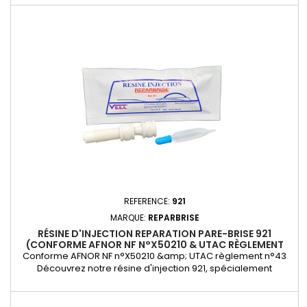
réparation vitrage complète avec tous les outils et
accessoires nécessaires pour effectuer des réparations de
qualité sur votre pare-brise. Idéal pour les professionnels.
REFERENCE:
921
MARQUE:
REPARBRISE
RÉSINE D'INJECTION REPARATION PARE-BRISE 921
(CONFORME AFNOR NF N°X50210 & UTAC RÈGLEMENT
N°43)
Conforme AFNOR NF n°X50210 &amp; UTAC règlement n°43
Découvrez notre résine d'injection 921, spécialement
formulée pour la réparation des impacts sur pare-brise.
Cette résine de haute qualité offre une adhérence
exceptionnelle, une transparence durable et une solidité