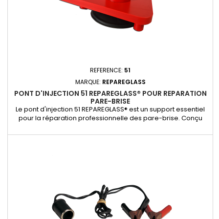
REFERENCE:
51
MARQUE:
REPAREGLASS
PONT D'INJECTION 51 REPAREGLASS® POUR REPARATION
PARE-BRISE
Le pont d'injection 51 REPAREGLASS® est un support essentiel
pour la réparation professionnelle des pare-brise. Conçu
pour maintenir fermement l’injecteur 3200, il permet une
injection précise et stable de la résine directement dans
l’impact. Compatible avec nos kits de réparation Kit-1650 et
Kit-1700, ce pont garantit une réparation rapide, efficace et...