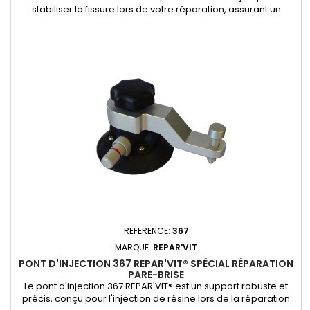
stabiliser la fissure lors de votre réparation, assurant un
maintien optimal tout au long de l’intervention. Idéale pour les
professionnels et les ateliers spécialisés, elle garantit un
travail soigné et sécurisé sur les fissures ou fentes du pare-
brise.
REFERENCE:
367
MARQUE:
REPAR'VIT
PONT D'INJECTION 367 REPAR'VIT® SPÉCIAL RÉPARATION
PARE-BRISE
Le pont d'injection 367 REPAR'VIT® est un support robuste et
précis, conçu pour l'injection de résine lors de la réparation