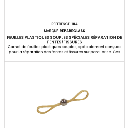
REFERENCE:
184
MARQUE:
REPAREGLASS
FEUILLES PLASTIQUES SOUPLES SPÉCIALES RÉPARATION DE
FENTES/FISSURES
Carnet de feuilles plastiques souples, spécialement conçues
pour la réparation des fentes et fissures sur pare-brise. Ces
feuilles assurent une polymérisation en surface parfaite de la
résine. Il suffit de les poser sur la résine fraîchement
appliquée, puis d’utiliser une lampe UV pour garantir un
durcissement uniforme et efficace de la réparation....