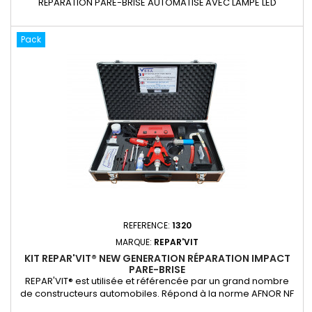
RÉPARATION PARE-BRISE AUTOMATISÉ AVEC LAMPE LED
SECHAGE 50 SECONDES! Le kit de réparation de pare-brise
motorisé TERMINATOR est un procédé d’injection doté d’un
moteur. Il est tellement intuitif que même une personne qui ne
Pack
répare pas de pare-brise quotidiennement est dans la
capacité d’effectuer des...
REFERENCE:
1320
MARQUE:
REPAR'VIT
KIT REPAR'VIT® NEW GENERATION RÉPARATION IMPACT
PARE-BRISE
REPAR'VIT® est utilisée et référencée par un grand nombre
de ­constructeurs automobiles. Répond à la norme AFNOR NF
n° X5021, aux normes REACH Découvrez notre mallette de