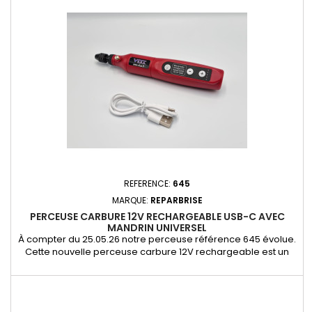
renforcée, assurant des réparations discrètes et fiables,
conformes aux exigences...
REFERENCE:
645
MARQUE:
REPARBRISE
PERCEUSE CARBURE 12V RECHARGEABLE USB-C AVEC
MANDRIN UNIVERSEL
À compter du 25.05.26 notre perceuse référence 645 évolue.
Cette nouvelle perceuse carbure 12V rechargeable est un
outil indispensable pour les professionnels de la réparation
de pare-brise. Conçue pour le perçage précis du point
d’impact avant injection de résine, elle permet d’optimiser la
préparation de la réparation et d’améliorer la pénétration de