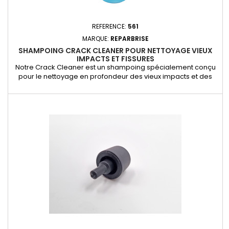
REFERENCE:
561
MARQUE:
REPARBRISE
SHAMPOING CRACK CLEANER POUR NETTOYAGE VIEUX
IMPACTS ET FISSURES
Notre Crack Cleaner est un shampoing spécialement conçu
pour le nettoyage en profondeur des vieux impacts et des
fissures avant toute réparation sur votre pare-brise. Il élimine
efficacement les saletés, poussières et impuretés qui
peuvent compromettre l’adhérence et l’efficacité de la
résine. Indispensable pour garantir une réparation propre,
durable et...