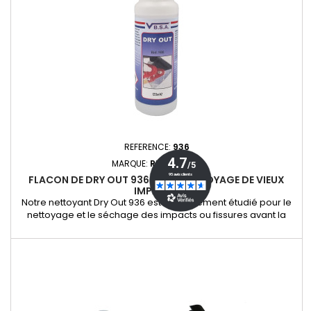
REFERENCE:
936
MARQUE:
REPARBRISE
FLACON DE DRY OUT 936 POUR NETTOYAGE DE VIEUX
IMPACTS
Notre nettoyant Dry Out 936 est spécialement étudié pour le
nettoyage et le séchage des impacts ou fissures avant la
réparation de votre pare-brise. Idéal pour traiter les vieux
impacts, notamment ceux de plus de 3 semaines, ce produit
prépare parfaitement la surface afin d’assurer une
adhérence optimale de la résine et une réparation durable.
Flacon de...