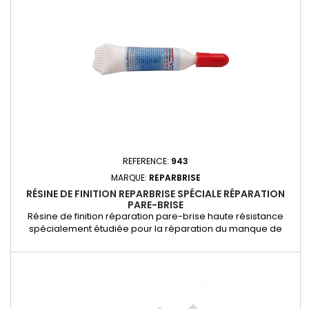
la...
REFERENCE:
943
MARQUE:
REPARBRISE
RÉSINE DE FINITION REPARBRISE SPÉCIALE RÉPARATION
PARE-BRISE
Résine de finition réparation pare-brise haute résistance
spécialement étudiée pour la réparation du manque de
verre en surface. Avec 1 pipettes vous pouvez réaliser -+ de
60 réparations. TRÈS IMPORTANT POUR VOTRE SÉCURITÉ: Nos
résines REPARBRISE sont conformes à la norme AFNOR NF
n°X50210; nous avons passé avec succès le 01/01/87 et le
30/09/2008 le...