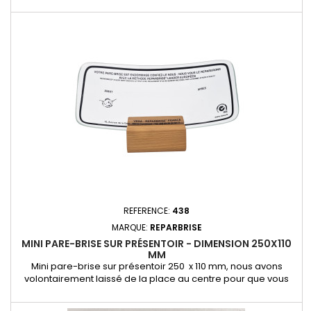
d'impacts sur pare-brise. Il s’utilise avec l’injecteur standard
5095 ou l’injecteur gros impact 5096, fonctionnant par
système de dépression/pression, pour s’adapter à tous
types de dommages. Fiable, stable et facile à utiliser, le...
REFERENCE:
438
MARQUE:
REPARBRISE
MINI PARE-BRISE SUR PRÉSENTOIR - DIMENSION 250X110
MM
Mini pare-brise sur présentoir 250 x 110 mm, nous avons
volontairement laissé de la place au centre pour que vous
puissiez y intégrer votre logo. Ce mini pare-brise permet au
client de se rendre compte du résultat le réparation