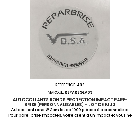
après d’un impact sur le pare-brise. Il est conseillé de le
placer à la réception clientèle.
REFERENCE:
439
MARQUE:
REPAREGLASS
AUTOCOLLANTS RONDS PROTECTION IMPACT PARE-
BRISE (PERSONNALISABLES) - LOT DE 1000
Autocollant rond Ø 3cm lot de 1000 pièces à personnaliser
Pour pare-brise impactés, votre client a un impact et vous ne
pouvez pas le réparer immédiatement, protéger l'impact
avec notre pastille de protection durant quelques jours, pour
éviter les impuretés dans celui-ci.La pastille autocollante
ronde sert de protection pour l’impact. En effet, celle-ci...