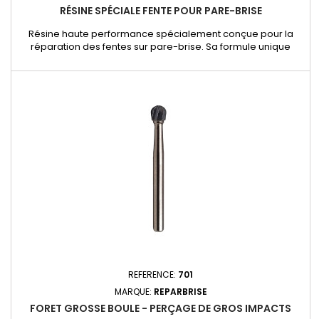
RÉSINE SPÉCIALE FENTE POUR PARE-BRISE
Résine haute performance spécialement conçue pour la
réparation des fentes sur pare-brise. Sa formule unique
permet une pénétration optimale dans les fissures, assurant
une réparation solide, durable et invisible. Idéale pour
stopper la propagation des fentes et prolonger la durée de
vie du vitrage, cette résine est un allié indispensable pour
les...
REFERENCE:
701
MARQUE:
REPARBRISE
FORET GROSSE BOULE - PERÇAGE DE GROS IMPACTS