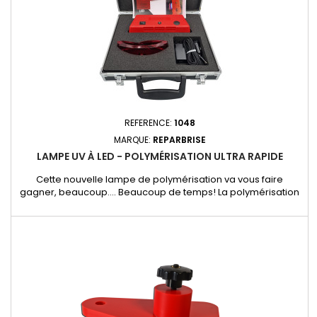
REFERENCE:
1048
MARQUE:
REPARBRISE
LAMPE UV À LED - POLYMÉRISATION ULTRA RAPIDE
Cette nouvelle lampe de polymérisation va vous faire
gagner, beaucoup…. Beaucoup de temps! La polymérisation
de la résine ne vous prendra que 50 secondes ! A compter
du 05.04.2024, nos lampes UV 1048 seront équipées d'une
prise USB-C, elles seront donc livrées avec un câble USB-C
renforcé réf. 1048-CABLEUSBC et d'un chargeur réf. 818-220V.