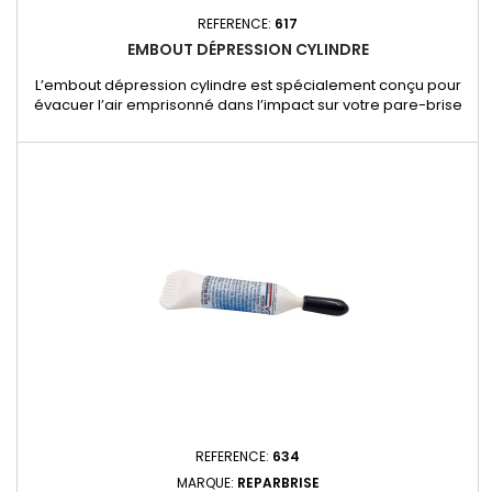
REFERENCE:
617
EMBOUT DÉPRESSION CYLINDRE
L’embout dépression cylindre est spécialement conçu pour
évacuer l’air emprisonné dans l’impact sur votre pare-brise
avant l’injection de la résine. Il est fourni avec un tuyau
spécifique sans raccord et de plus petit diamètre, adapté
pour un travail précis et efficace. Cet embout s’utilise
exclusivement avec le cylindre 3200 et la pompe à
dépression 993,...
REFERENCE:
634
MARQUE:
REPARBRISE