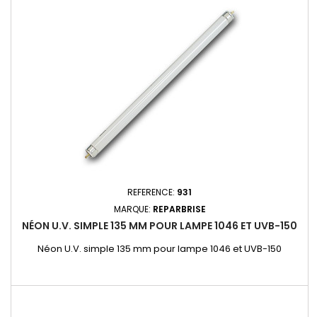
une polymérisation optimale. Idéal pour maintenir la résine
en place pendant le séchage, ce film garantit une...
REFERENCE:
931
MARQUE:
REPARBRISE
NÉON U.V. SIMPLE 135 MM POUR LAMPE 1046 ET UVB-150
Néon U.V. simple 135 mm pour lampe 1046 et UVB-150