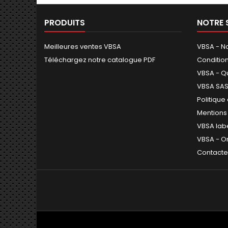
PRODUITS
NOTRE 
Meilleures ventes VBSA
VBSA - No
Téléchargez notre catalogue PDF
Conditio
VBSA - Q
VBSA SAS 
Politique
Mentions
VBSA lab
VBSA - O
Contact