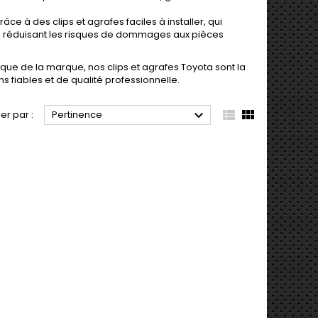
âce à des clips et agrafes faciles à installer, qui
en réduisant les risques de dommages aux pièces
ique de la marque, nos clips et agrafes Toyota sont la
ns fiables et de qualité professionnelle.



ier par :
Pertinence