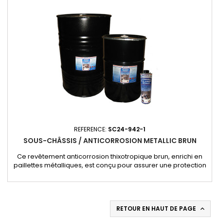
antirouille renforcée pour une durabilité...
REFERENCE:
SC24-942-1
SOUS-CHÂSSIS / ANTICORROSION METALLIC BRUN
Ce revêtement anticorrosion thixotropique brun, enrichi en
paillettes métalliques, est conçu pour assurer une protection
longue durée des véhicules, pièces détachées, machines et
structures en fer et acier exposés à des environnements
extrêmement corrosifs. Il constitue une barrière efficace
contre la rouille, idéale pour le transport et le stockage...
RETOUR EN HAUT DE PAGE
