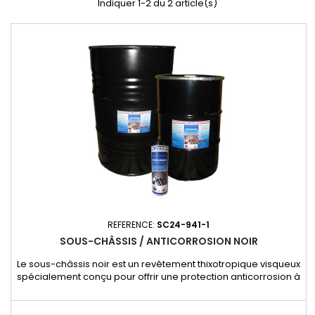
Indiquer 1-2 du 2 article(s)
REFERENCE:
SC24-941-1
SOUS-CHÂSSIS / ANTICORROSION NOIR
Le sous-châssis noir est un revêtement thixotropique visqueux
spécialement conçu pour offrir une protection anticorrosion à
long terme. Grâce à sa formulation résistante et adhérente, il
assure une protection efficace contre l’humidité, la rouille et
les agressions extérieures. Caractéristiques : - Protection