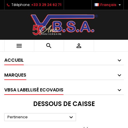

Téléphone:
+33 3 29 24 62 71
Français



ACCUEIL
MARQUES
VBSA LABELLISÉ ECOVADIS
DESSOUS DE CAISSE

Pertinence