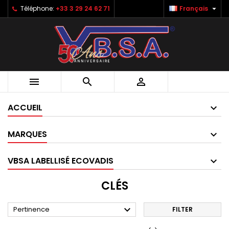

Téléphone:
+33 3 29 24 62 71
Français



ACCUEIL
MARQUES
VBSA LABELLISÉ ECOVADIS
CLÉS

Pertinence
FILTER