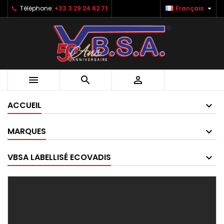

Téléphone:
+33 3 29 24 62 71
Français



ACCUEIL
MARQUES
VBSA LABELLISÉ ECOVADIS