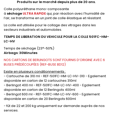
Produits sur le marché depuis plus de 20 ans.
Colle polyuréthane mono-composante
à
séchage
ULTRA
RAPIDE
qui, par réaction avec ­l’humidité de
l’air, se transforme en un joint de colle élastique et résistant.
La colle est ­utilisée pour le collage des vitrages dans les
secteurs industriels et automobiles.
TEMPS DE LIBERATION DU VEHICULE POUR LA COLLE 501FC-HM-
LC-HV
Temps de séchage (23°-50%)
Airbags: 30Minutes
NOS CARTONS DE BERLINGOTS SONT FOURNIS D’ORIGINE AVEC 6
BUSES PRÉDÉCOUPÉES (REF-BUSE BD12)
Existe en plusieurs conditionnements :
- Cartouche de 310 ml - REF-501FC-HM-LC-HV-310 - Egalement
disponible en carton de 12 cartouches 310ml
- Berlingot 400 ml - REF-501FC-HM-LC-HV-400 - Egalement
disponible en carton de 12 Berlingots 400ml
- Berlingot 600 ml - REF-501FC-HM-LC-HV-600 - Egalement
disponible en carton de 20 Berlingots 600ml
- fût de 22 et 200 kg uniquement sur demande auprès de nos
services.