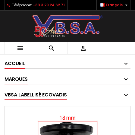

Téléphone:
+33 3 29 24 62 71
Français



ACCUEIL
MARQUES
VBSA LABELLISÉ ECOVADIS