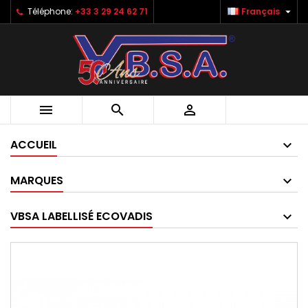

Téléphone:
+33 3 29 24 62 71
Français



ACCUEIL
MARQUES
VBSA LABELLISÉ ECOVADIS