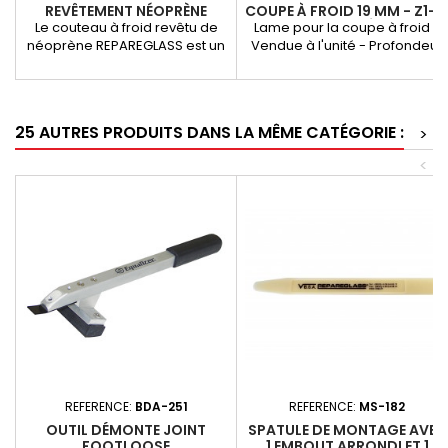
REVÊTEMENT NÉOPRÈNE
COUPE À FROID 19 MM - Z1- 
L'UNITÉ
Le couteau à froid revêtu de
Lame pour la coupe à froid -
néoprène REPAREGLASS est un
Vendue à l'unité - Profondeur
outil incontournable pour les
de coupe : 19 mm - 18 g
professionnels de la pose de
CARTON DE 10
pare-brise. Conçu pour la
coupe à froid, il se distingue
25 AUTRES PRODUITS DANS LA MÊME CATÉGORIE :
>
par son revêtement en
néoprène qui offre une prise
<
en main plus sûre, tout en
préservant les surfaces
peintes du véhicule. Utilisé
depuis plus de 30 ans dans le
monde entier, ce...
REFERENCE:
BDA-251
REFERENCE:
MS-182
OUTIL DÉMONTE JOINT
SPATULE DE MONTAGE AVEC
FOOTLOOSE
1 EMBOUT ARRONDI ET 1