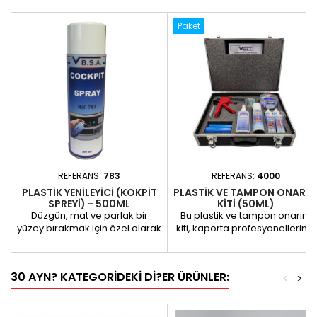
Paket
REFERANS:
783
REFERANS:
4000
PLASTIK YENILEYICI (KOKPIT
PLASTIK VE TAMPON ONARI
SPREYI) - 500ML
KITI (50ML)
Düzgün, mat ve parlak bir
Bu plastik ve tampon onarım
yüzey bırakmak için özel olarak
kiti, kaporta profesyonellerinin
tasarlanmış bu plastik
ve araba tamir atölyelerinin
yenileyici ile plastik
ihtiyaçlarını karşılamak üzere
yüzeylerinize yeni bir hayat
tasarlanmıştır. Sağlam, uzun
30 AYN? KATEGORIDEKI DI?ER ÜRÜNLER:
<
>
verin. Ambalaj: Kolay ve eşit
ömürlü onarımlar yapmak için
uygulama için pratik 500 ml
ihtiyacınız olan her şeyi
aerosolde mevcuttur.
içerirken, düzgün, profesyonel