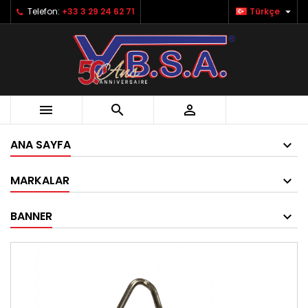

Telefon:
+33 3 29 24 62 71
Türkçe



ANA SAYFA
MARKALAR
BANNER