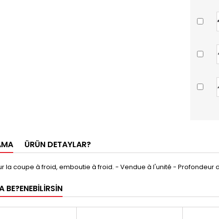
AMA
ÜRÜN DETAYLAR?
 la coupe à froid, emboutie à froid. - Vendue à l'unité - Profondeur
 BE?ENEBILIRSIN