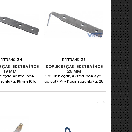
REFERANS:
Z4
REFERANS:
Z5
RE
?ÇAK, EKSTRA INCE
SO?UK B?ÇAK, EKSTRA INCE
SO?UK B?Ç
19 MM
25 MM
b?çak, ekstra ince
So?uk b?çak, ekstra ince Ayr?
So?uk b?çak
unlu?u: 19mm 10 lu
ca sat?l?r - Kesim uzunlu?u: 25
ca sat?l?r -
KARTON
mm - 18gr 10 lu KARTON
mm - 20g
<
>