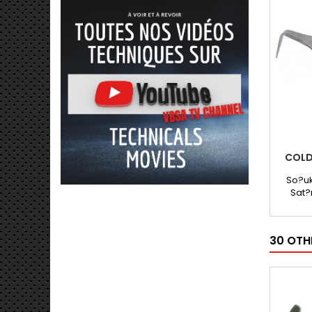
COLD
So?uk
Sat?
uzunlu?
30 OTH