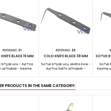
REFERANS:
Z1
REFERANS:
Z3
 KNIFE BLADE 19 MM
COLD KNIFE BLADE 38 MM
SO?UK B
 b?çak ucu - Ayr?ca
So?uk b?çak ucu, ekstra ince -
So?uk 
n al?nabilir - Kesme
Ayr?ca Sat?n al?nabilir -
Kesme uz
u: 19mm - 18g 10 lu kutu
Kesme uzunlu?u: 38mm - 20g
10 lu kutu
ER PRODUCTS IN THE SAME CATEGORY: