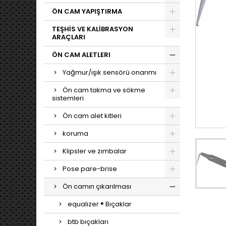
ÖN CAM YAPIŞTIRMA
TEŞHİS VE KALİBRASYON
ARAÇLARI
ÖN CAM ALETLERI
Yağmur/ışık sensörü onarımı
Ön cam takma ve sökme
sistemleri
Ön cam alet kitleri
koruma
Klipsler ve zımbalar
Pose pare-brise
Ön camın çıkarılması
equalizer ® Bıçaklar
btb bıçakları