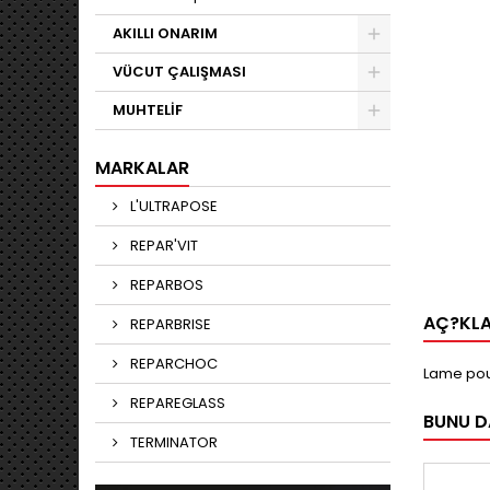
AKILLI ONARIM
VÜCUT ÇALIŞMASI
MUHTELİF
MARKALAR
L'ULTRAPOSE
REPAR'VIT
REPARBOS
AÇ?KL
REPARBRISE
REPARCHOC
Lame pour
REPAREGLASS
BUNU DA
TERMINATOR