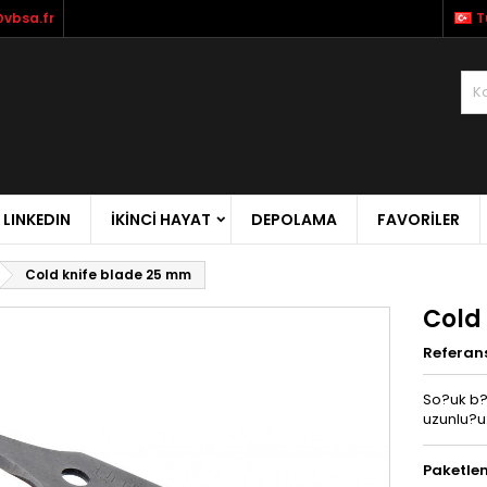
vbsa.fr
T
LINKEDIN
İKİNCİ HAYAT
DEPOLAMA
FAVORILER
Cold knife blade 25 mm
Cold
Referan
So?uk b?
uzunlu?u:
Paketle