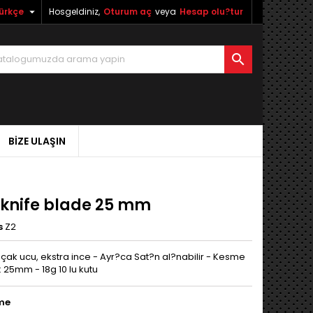

ürkçe
Hosgeldiniz,
Oturum aç
veya
Hesap olu?tur

BIZE ULAŞIN
 knife blade 25 mm
s
Z2
çak ucu, ekstra ince - Ayr?ca Sat?n al?nabilir - Kesme
 25mm - 18g 10 lu kutu
me