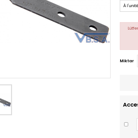
Lütf
Miktar
Acce