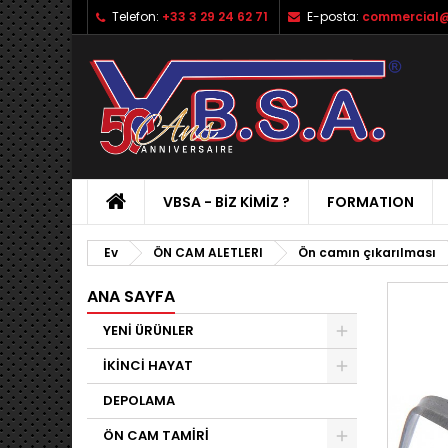
Telefon:
+33 3 29 24 62 71
E-posta:
commercial@
VBSA - BIZ KIMIZ ?
FORMATION
Ev
ÖN CAM ALETLERI
Ön camın çıkarılması
ANA SAYFA
YENİ ÜRÜNLER
İKİNCİ HAYAT
DEPOLAMA
ÖN CAM TAMİRİ