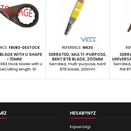
ENCE:
FB083-DESTOCK
REFERENCE:
WK3S
RE
BLADE WITH U SHAPE
SERRATED, MULTI-PURPOSE,
SERR
- 10MM
BENT BTB BLADE, 200MM
UNIVERSA
083 Hook blade with U
Serrated, multi-purpose, bent
Serrated,
eCutting length: 10
BTB blade, 200mm
flat 
Sold individually
MIZ
HESAB?N?Z
Kişisel bilgi