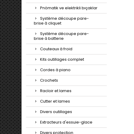
Pnömatik ve elektrikli bıçaklar
Système découpe pare-
brise à cliquet
Système découpe pare-
brise à batterie
Couteaux à froid
Kits outillages complet
Cordes à piano
Crochets
Racloir et lames
Cutter et lames
Divers outillages
Extracteurs d'essuie-glace
Divers protection