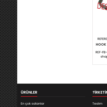
REFER
HOOK 
REF-FB-
shap
mm
ÜRÜNLER
?IRKETI
En çok satanlar
Teslim