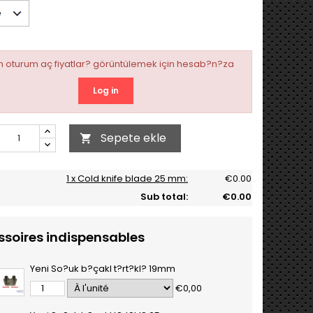
en oturum aç fiyatlar? görüntülemek için hesab?n?za
Log in
Sepete ekle

1 x Cold knife blade 25 mm:
€0.00
Sub total:
€0.00
ssoires indispensables
Yeni So?uk b?çakI t?rt?kl? 19mm
€0,00